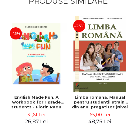
PRODUSE SIMILARE
-25%
-15%
English Made Fun. A
Limba romana. Manual
workbook for 1 grade
pentru studentii straini
students - Florin Radu
din anul pregatitor (Nivel
Bortes
A1-A2)
31,61 Lei
65,00 Lei
26,87 Lei
48,75 Lei