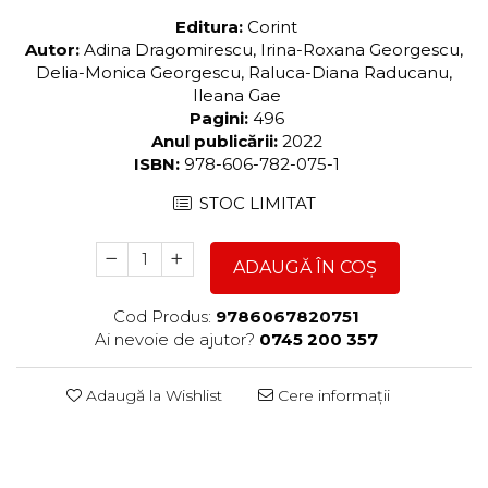
Editura:
Corint
Autor:
Adina Dragomirescu, Irina-Roxana Georgescu,
Delia-Monica Georgescu, Raluca-Diana Raducanu,
Ileana Gae
Pagini:
496
Anul publicării:
2022
ISBN:
978-606-782-075-1
STOC LIMITAT
ADAUGĂ ÎN COȘ
Cod Produs:
9786067820751
Ai nevoie de ajutor?
0745 200 357
Adaugă la Wishlist
Cere informații