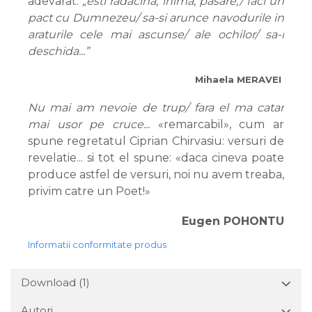
adevarat:
„esti radacina, inima, pasare,/ faci un
pact cu Dumnezeu/ sa-si arunce navodurile in
araturile cele mai ascunse/ ale ochilor/ sa-i
deschida...”
Mihaela MERAVEI
Nu mai am nevoie de trup/ fara el ma catar
mai usor pe cruce...
«remarcabil», cum ar
spune regretatul Ciprian Chirvasiu: versuri de
revelatie... si tot el spune: «daca cineva poate
produce astfel de versuri, noi nu avem treaba,
privim catre un Poet!»
Eugen POHONTU
Informatii conformitate produs
Download (1)
Autori