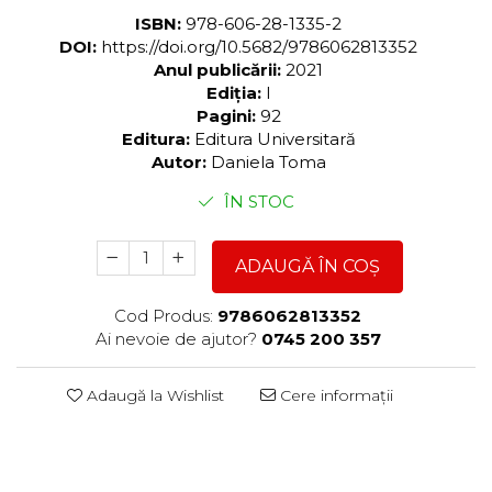
ISBN:
978-606-28-1335-2
DOI:
https://doi.org/10.5682/9786062813352
Anul publicării:
2021
Ediția:
I
Pagini:
92
Editura:
Editura Universitară
Autor:
Daniela Toma
ÎN STOC
ADAUGĂ ÎN COȘ
Cod Produs:
9786062813352
Ai nevoie de ajutor?
0745 200 357
Adaugă la Wishlist
Cere informații