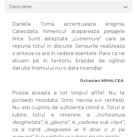
Descriere
Daniela Toma accentueaza enigma.
Cateodata, himericul acapareaza peisajele
lirice. Sunt asteptate „
cutremure
” care sa
repuna totul in discutie. Sensurile realizeaza
o sinteza ce are in vedere esentele. Pare ca ne
situam pe in teritoriu brazdat de oglinzi
daruite lirismului nu o data incendiar.
Octavian MIHALCEA
Poezia aceasta e tot timpul altfel. Nu te
pictisesti niciodata. Simti nevoia s-o recitesti.
Nu esti cuprins de suficienta citind-o. Totul e
iubire, totul e revenire; si
„incheietura
dezghetata”
, si
„glezna”,
si
„caderea sub clipit”
,
ca si cand „
dragostea ar fi doar o zi pe
pamant”
. Si cuvintele se iubesc pe ele insele.