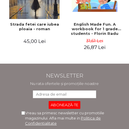
Strada fetei care iubea
English Made Fun. A
ploaia - roman
workbook for 1 grade
students - Florin Radu
Bortes
31,61 Lei
45,00 Lei
26,87 Lei
NEWSLETTER
Nu rata ofertele și promoțiile noastre
Vreau sa primesc newsletter cu promotiile
magazinului. Afla mai multe in
Politica de
Confidentialitate