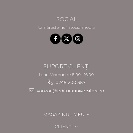
SOCIAL
Urmărește-ne în social media
SUPORT CLIENȚI
Luni - Vineri intre 8.00 - 16.00
0745 200 357
vanzari@editurauniversitara.ro
MAGAZINUL MEU
CLIENȚI