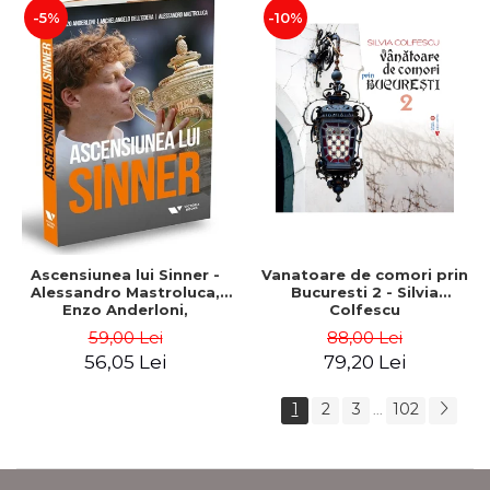
-5%
-10%
Ascensiunea lui Sinner -
Vanatoare de comori prin
Alessandro Mastroluca,
Bucuresti 2 - Silvia
Enzo Anderloni,
Colfescu
Michelangelo Dell'Edera
59,00 Lei
88,00 Lei
56,05 Lei
79,20 Lei
1
2
3
102
...