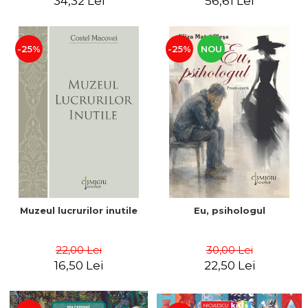
34,32 Lei
56,61 Lei
-25%
-25%
NOU
Muzeul lucrurilor inutile
Eu, psihologul
22,00 Lei
30,00 Lei
16,50 Lei
22,50 Lei