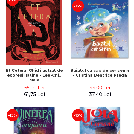
-5%
-15%
Et Cetera. Ghid ilustrat de
Baiatul cu cap de cer senin
expresii latine - Lee-Chin
- Cristina Beatrice Preda
Maia
65,00 Lei
44,00 Lei
61,75 Lei
37,40 Lei
-15%
-15%