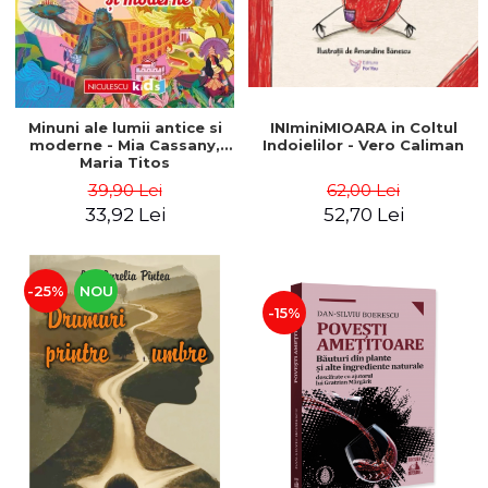
Minuni ale lumii antice si
INIminiMIOARA in Coltul
moderne - Mia Cassany,
Indoielilor - Vero Caliman
Maria Titos
39,90 Lei
62,00 Lei
33,92 Lei
52,70 Lei
-25%
NOU
-15%