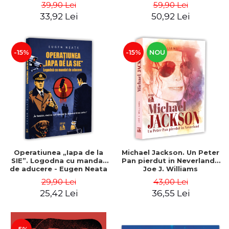
Catalin Vrabie
39,90 Lei
59,90 Lei
33,92 Lei
50,92 Lei
-15%
-15%
NOU
Operatiunea „Iapa de la
Michael Jackson. Un Peter
SIE”. Logodna cu mandat
Pan pierdut in Neverland -
de aducere - Eugen Neata
Joe J. Williams
29,90 Lei
43,00 Lei
25,42 Lei
36,55 Lei