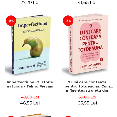
27,20 Lei
41,65 Lei
-5%
-5%
Imperfectiune. O istorie
9 luni care conteaza
naturala - Telmo Pievani
pentru totdeauna. Cum
influenteaza dieta din
timpul sarcinii viitorul
49,00 Lei
69,00 Lei
copilului tau - Jessie
46,55 Lei
65,55 Lei
Inchauspé