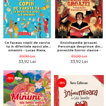
Ce faceau copiii de varsta
Enciclopedia groazei.
ta in diferitele epoci ale
Personaje desprinse din
omenirii - Lucas Riera,
povestile horror clasice -
Anna Payan
Mia Cassany, Pep Boatella
39,90 Lei
39,90 Lei
33,92 Lei
33,92 Lei
-15%
-15%