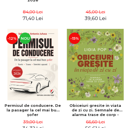
2026
84,00 Lei
45,00 Lei
71,40 Lei
39,60 Lei
-12%
NOU
-15%
Permisul de conducere. De
Obiceiuri gresite in viata
la pasager la cel mai bun
de zi cu zi. Semnale de
şofer
alarma trase de corp -
Ligia Pop
39,00 Lei
66,60 Lei