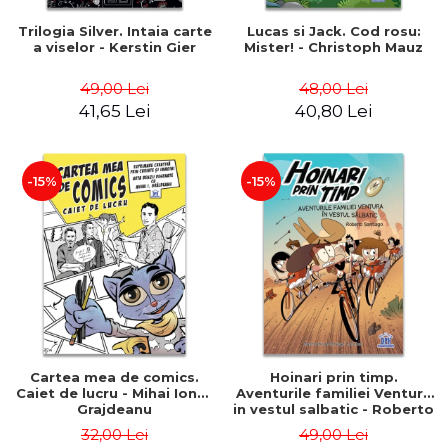
Trilogia Silver. Intaia carte
Lucas si Jack. Cod rosu:
a viselor - Kerstin Gier
Mister! - Christoph Mauz
49,00 Lei
48,00 Lei
41,65 Lei
40,80 Lei
-15%
-15%
Cartea mea de comics.
Hoinari prin timp.
Caiet de lucru - Mihai Ionut
Aventurile familiei Ventura
Grajdeanu
in vestul salbatic - Roberto
Santiago
32,00 Lei
49,00 Lei