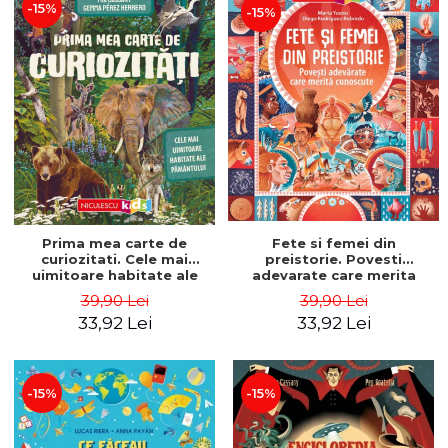
-15%
-15%
Prima mea carte de
Fete si femei din
curiozitati. Cele mai
preistorie. Povesti
uimitoare habitate ale
adevarate care merita
Pamantului - Mia Cassany,
cunoscute - Marta Yustos,
39,90 Lei
39,90 Lei
Gemma Perez Herrero
Diego Rodriguez Robredo
33,92 Lei
33,92 Lei
-15%
-15%