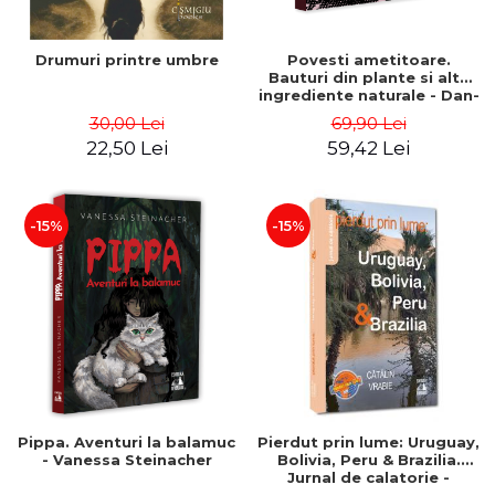
Drumuri printre umbre
Povesti ametitoare.
Bauturi din plante si alte
ingrediente naturale - Dan-
Silviu Boerescu
30,00 Lei
69,90 Lei
22,50 Lei
59,42 Lei
-15%
-15%
Pippa. Aventuri la balamuc
Pierdut prin lume: Uruguay,
- Vanessa Steinacher
Bolivia, Peru & Brazilia.
Jurnal de calatorie -