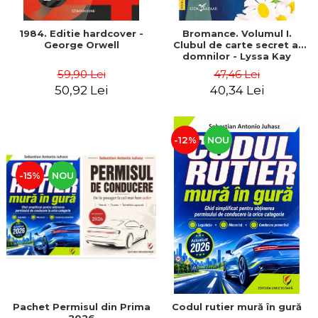
1984. Editie hardcover -
Bromance. Volumul I.
George Orwell
Clubul de carte secret al
domnilor - Lyssa Kay
Adams
59,90 Lei
47,46 Lei
50,92 Lei
40,34 Lei
-12%
NOU
-15%
NOU
Pachet Permisul din Prima
Codul rutier mură în gură