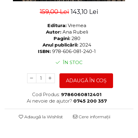
159,00 Lei
143,10 Lei
Editura:
Vremea
Autor:
Ana Rubeli
Pagini:
280
Anul publicării:
2024
ISBN:
978-606-081-240-1
ÎN STOC
ADAUGĂ ÎN COȘ
Cod Produs:
9786060812401
Ai nevoie de ajutor?
0745 200 357
Adaugă la Wishlist
Cere informații