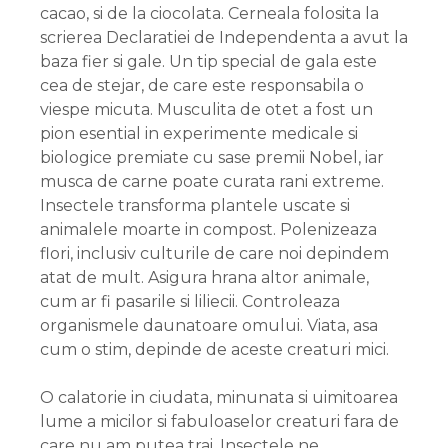
cacao, si de la ciocolata. Cerneala folosita la
scrierea Declaratiei de Independenta a avut la
baza fier si gale. Un tip special de gala este
cea de stejar, de care este responsabila o
viespe micuta. Musculita de otet a fost un
pion esential in experimente medicale si
biologice premiate cu sase premii Nobel, iar
musca de carne poate curata rani extreme.
Insectele transforma plantele uscate si
animalele moarte in compost. Polenizeaza
flori, inclusiv culturile de care noi depindem
atat de mult. Asigura hrana altor animale,
cum ar fi pasarile si liliecii. Controleaza
organismele daunatoare omului. Viata, asa
cum o stim, depinde de aceste creaturi mici.
O calatorie in ciudata, minunata si uimitoarea
lume a micilor si fabuloaselor creaturi fara de
care nu am putea trai. Insectele ne