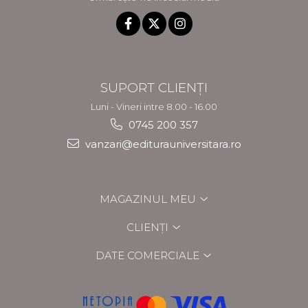
SUPORT CLIENȚI
Luni - Vineri intre 8.00 - 16.00
0745 200 357
vanzari@editurauniversitara.ro
MAGAZINUL MEU
CLIENȚI
DATE COMERCIALE