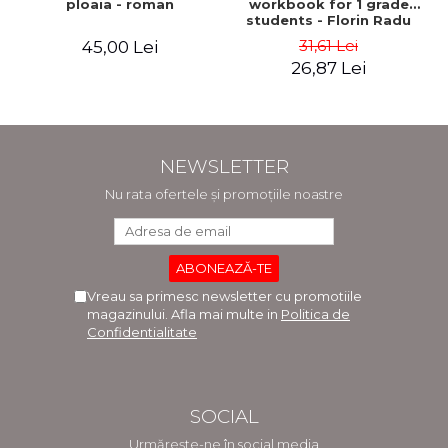
ploaia - roman
workbook for 1 grade
students - Florin Radu
Bortes
31,61 Lei
45,00 Lei
26,87 Lei
NEWSLETTER
Nu rata ofertele și promoțiile noastre
Vreau sa primesc newsletter cu promotiile
magazinului. Afla mai multe in
Politica de
Confidentialitate
SOCIAL
Urmărește-ne în social media