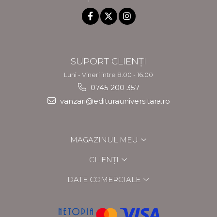
SUPORT CLIENȚI
Luni - Vineri intre 8.00 - 16.00
0745 200 357
vanzari@editurauniversitara.ro
MAGAZINUL MEU
CLIENȚI
DATE COMERCIALE