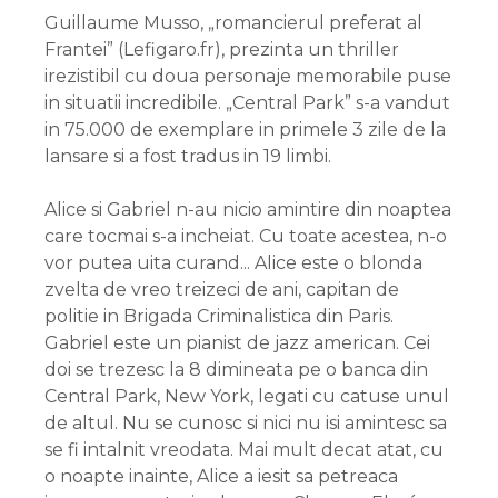
Guillaume Musso, „romancierul preferat al
Frantei” (Lefigaro.fr), prezinta un thriller
irezistibil cu doua personaje memorabile puse
in situatii incredibile. „Central Park” s-a vandut
in 75.000 de exemplare in primele 3 zile de la
lansare si a fost tradus in 19 limbi.
Alice si Gabriel n-au nicio amintire din noaptea
care tocmai s-a incheiat. Cu toate acestea, n-o
vor putea uita curand... Alice este o blonda
zvelta de vreo treizeci de ani, capitan de
politie in Brigada Criminalistica din Paris.
Gabriel este un pianist de jazz american. Cei
doi se trezesc la 8 dimineata pe o banca din
Central Park, New York, legati cu catuse unul
de altul. Nu se cunosc si nici nu isi amintesc sa
se fi intalnit vreodata. Mai mult decat atat, cu
o noapte inainte, Alice a iesit sa petreaca