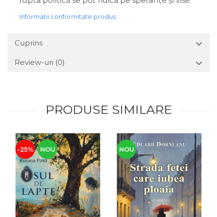
lupta politică se pot ridica pe speranțe și vise.
Informatii conformitate produs
Cuprins
Review-uri
(0)
PRODUSE SIMILARE
-25%
NOU
NOU