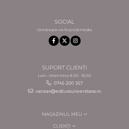
SOCIAL
Urmărește-ne în social media
SUPORT CLIENȚI
Luni - Vineri intre 8.00 - 16.00
0745 200 357
vanzari@editurauniversitara.ro
MAGAZINUL MEU
CLIENȚI