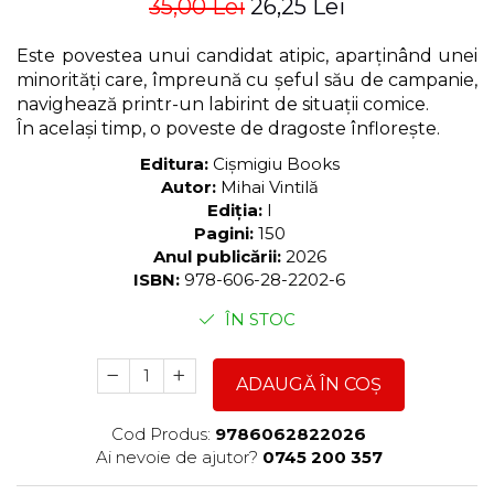
35,00 Lei
26,25 Lei
Este povestea
unui candidat atipic, aparținând unei
minorități care, împreună cu șeful său de campanie,
navighează printr-un labirint de situații comice.
În același timp, o poveste de dragoste înflorește.
Editura:
Cișmigiu Books
Autor:
Mihai Vintilă
Ediția:
I
Pagini:
150
Anul publicării:
2026
ISBN:
978-606-28-2202-6
ÎN STOC
ADAUGĂ ÎN COȘ
Cod Produs:
9786062822026
Ai nevoie de ajutor?
0745 200 357