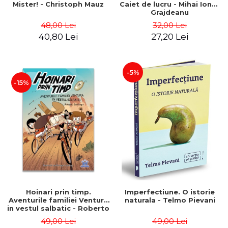
Mister! - Christoph Mauz
Caiet de lucru - Mihai Ionut
Grajdeanu
48,00 Lei
32,00 Lei
40,80 Lei
27,20 Lei
-5%
-15%
Hoinari prin timp.
Imperfectiune. O istorie
Aventurile familiei Ventura
naturala - Telmo Pievani
in vestul salbatic - Roberto
Santiago
49,00 Lei
49,00 Lei