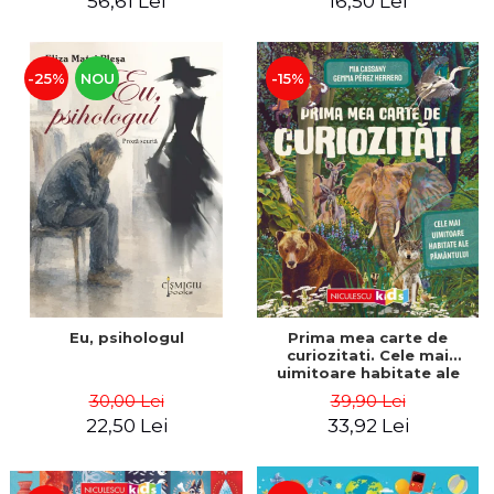
56,61 Lei
16,50 Lei
-25%
NOU
-15%
Eu, psihologul
Prima mea carte de
curiozitati. Cele mai
uimitoare habitate ale
Pamantului - Mia Cassany,
30,00 Lei
39,90 Lei
Gemma Perez Herrero
22,50 Lei
33,92 Lei