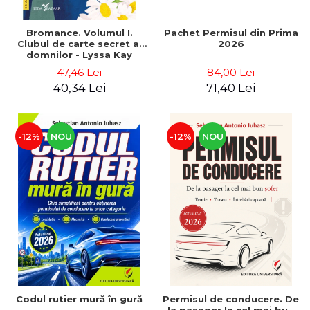
Bromance. Volumul I.
Pachet Permisul din Prima
Clubul de carte secret al
2026
domnilor - Lyssa Kay
Adams
47,46 Lei
84,00 Lei
40,34 Lei
71,40 Lei
-12%
NOU
-12%
NOU
Codul rutier mură în gură
Permisul de conducere. De