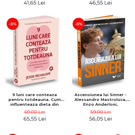
41,65 Lei
46,55 Lei
-5%
-5%
9 luni care conteaza
Ascensiunea lui Sinner -
pentru totdeauna. Cum
Alessandro Mastroluca,
influenteaza dieta din
Enzo Anderloni,
timpul sarcinii viitorul
Michelangelo Dell'Edera
69,00 Lei
59,00 Lei
copilului tau - Jessie
65,55 Lei
56,05 Lei
Inchauspé