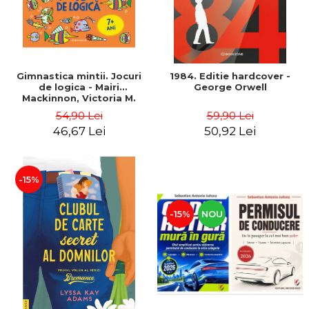
Gimnastica mintii. Jocuri
1984. Editie hardcover -
de logica - Mairi
George Orwell
Mackinnon, Victoria M.
Williams
54,90 Lei
59,90 Lei
46,67 Lei
50,92 Lei
-15%
-15%
NOU