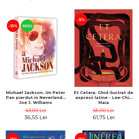
-5%
-15%
NOU
Michael Jackson. Un Peter
Et Cetera. Ghid ilustrat de
Pan pierdut in Neverland -
expresii latine - Lee-Chin
Joe J. Williams
Maia
43,00 Lei
65,00 Lei
36,55 Lei
61,75 Lei