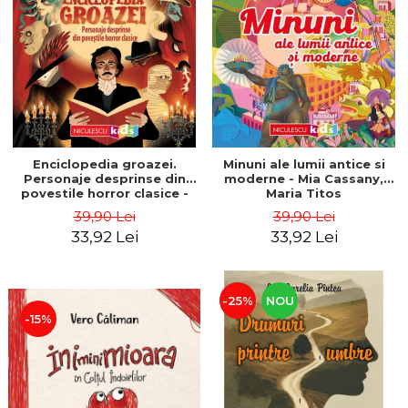
Enciclopedia groazei.
Minuni ale lumii antice si
Personaje desprinse din
moderne - Mia Cassany,
povestile horror clasice -
Maria Titos
Mia Cassany, Pep Boatella
39,90 Lei
39,90 Lei
33,92 Lei
33,92 Lei
-25%
NOU
-15%