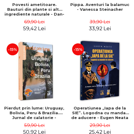
Povesti ametitoare.
Pippa. Aventuri la balamuc
Bauturi din plante si alte
- Vanessa Steinacher
ingrediente naturale - Dan-
Silviu Boerescu
69,90 Lei
39,90 Lei
59,42 Lei
33,92 Lei
-15%
-15%
Pierdut prin lume: Uruguay,
Operatiunea „Iapa de la
Bolivia, Peru & Brazilia.
SIE”. Logodna cu mandat
Jurnal de calatorie -
de aducere - Eugen Neata
Catalin Vrabie
59,90 Lei
29,90 Lei
50,92 Lei
25,42 Lei