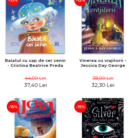
-15%
-15%
Baiatul cu cap de cer senin
Vinerea cu vrajitorii -
- Cristina Beatrice Preda
Jessica Day George
44,00 Lei
38,00 Lei
37,40 Lei
32,30 Lei
-15%
-15%