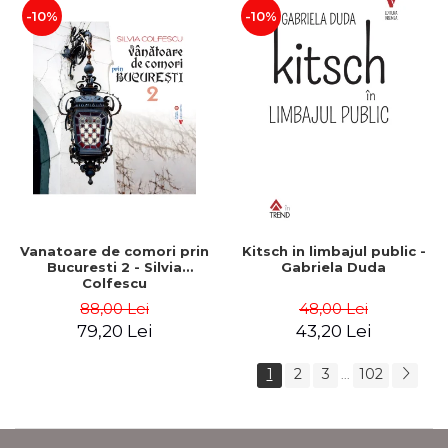
-10%
-10%
Vanatoare de comori prin
Kitsch in limbajul public -
Bucuresti 2 - Silvia
Gabriela Duda
Colfescu
88,00 Lei
48,00 Lei
79,20 Lei
43,20 Lei
1
2
3
102
...