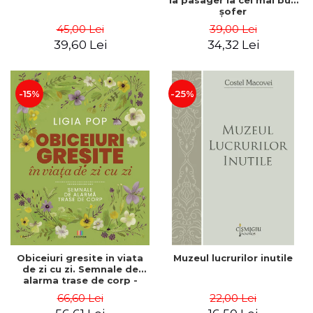
la pasager la cel mai bun
şofer
45,00 Lei
39,00 Lei
39,60 Lei
34,32 Lei
-15%
-25%
Obiceiuri gresite in viata
Muzeul lucrurilor inutile
de zi cu zi. Semnale de
alarma trase de corp -
Ligia Pop
66,60 Lei
22,00 Lei