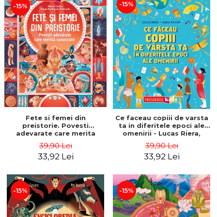
-15%
-15%
Fete si femei din
Ce faceau copiii de varsta
preistorie. Povesti
ta in diferitele epoci ale
adevarate care merita
omenirii - Lucas Riera,
cunoscute - Marta Yustos,
Anna Payan
39,90 Lei
39,90 Lei
Diego Rodriguez Robredo
33,92 Lei
33,92 Lei
-15%
-15%