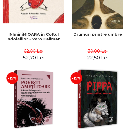
INIminiMIOARA in Coltul
Drumuri printre umbre
Indoielilor - Vero Caliman
62,00 Lei
30,00 Lei
52,70 Lei
22,50 Lei
-15%
-15%