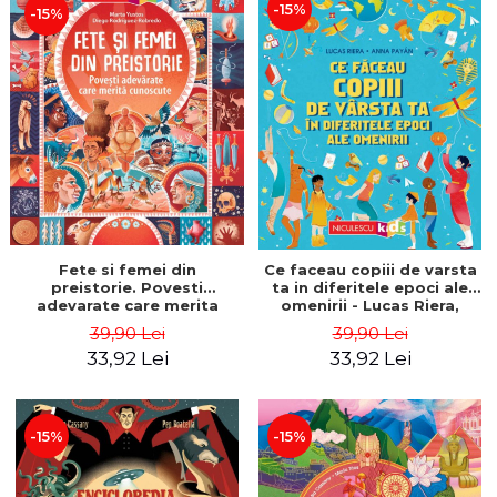
-15%
-15%
Fete si femei din
Ce faceau copiii de varsta
preistorie. Povesti
ta in diferitele epoci ale
adevarate care merita
omenirii - Lucas Riera,
cunoscute - Marta Yustos,
Anna Payan
39,90 Lei
39,90 Lei
Diego Rodriguez Robredo
33,92 Lei
33,92 Lei
-15%
-15%