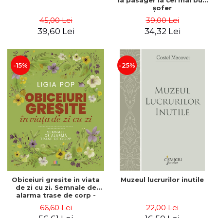
la pasager la cel mai bun
şofer
45,00 Lei
39,00 Lei
39,60 Lei
34,32 Lei
-15%
-25%
Obiceiuri gresite in viata
Muzeul lucrurilor inutile
de zi cu zi. Semnale de
alarma trase de corp -
Ligia Pop
66,60 Lei
22,00 Lei