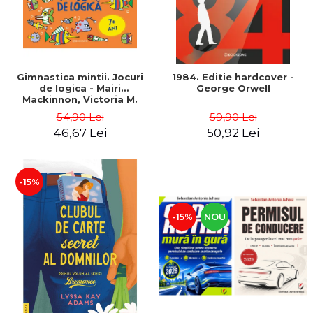
Gimnastica mintii. Jocuri
1984. Editie hardcover -
de logica - Mairi
George Orwell
Mackinnon, Victoria M.
Williams
54,90 Lei
59,90 Lei
46,67 Lei
50,92 Lei
-15%
-15%
NOU