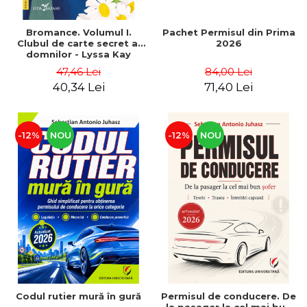
Bromance. Volumul I.
Pachet Permisul din Prima
Clubul de carte secret al
2026
domnilor - Lyssa Kay
Adams
47,46 Lei
84,00 Lei
40,34 Lei
71,40 Lei
-12%
NOU
-12%
NOU
Codul rutier mură în gură
Permisul de conducere. De