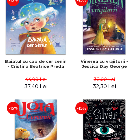
-15%
-15%
Baiatul cu cap de cer senin
Vinerea cu vrajitorii -
- Cristina Beatrice Preda
Jessica Day George
44,00 Lei
38,00 Lei
37,40 Lei
32,30 Lei
-15%
-15%