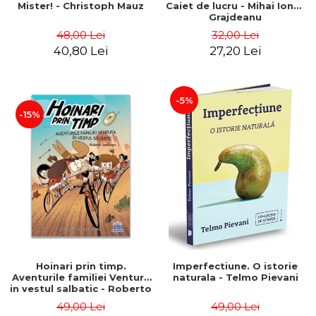
Mister! - Christoph Mauz
Caiet de lucru - Mihai Ionut
Grajdeanu
48,00 Lei
32,00 Lei
40,80 Lei
27,20 Lei
-5%
-15%
Hoinari prin timp.
Imperfectiune. O istorie
Aventurile familiei Ventura
naturala - Telmo Pievani
in vestul salbatic - Roberto
Santiago
49,00 Lei
49,00 Lei