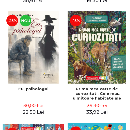
56,61 Lei
16,50 Lei
-25%
NOU
-15%
Eu, psihologul
Prima mea carte de
curiozitati. Cele mai
uimitoare habitate ale
Pamantului - Mia Cassany,
30,00 Lei
39,90 Lei
Gemma Perez Herrero
22,50 Lei
33,92 Lei