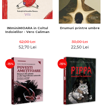
INIminiMIOARA in Coltul
Drumuri printre umbre
Indoielilor - Vero Caliman
62,00 Lei
30,00 Lei
52,70 Lei
22,50 Lei
-15%
-15%