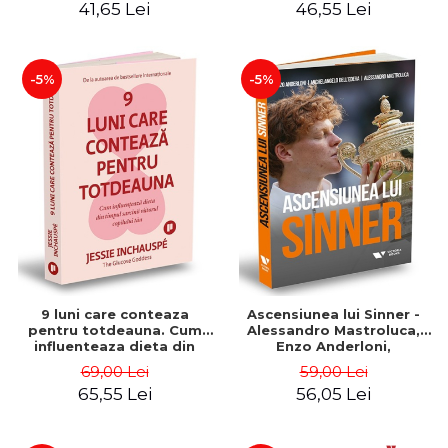
41,65 Lei
46,55 Lei
-5%
-5%
9 luni care conteaza
Ascensiunea lui Sinner -
pentru totdeauna. Cum
Alessandro Mastroluca,
influenteaza dieta din
Enzo Anderloni,
timpul sarcinii viitorul
Michelangelo Dell'Edera
69,00 Lei
59,00 Lei
copilului tau - Jessie
65,55 Lei
56,05 Lei
Inchauspé