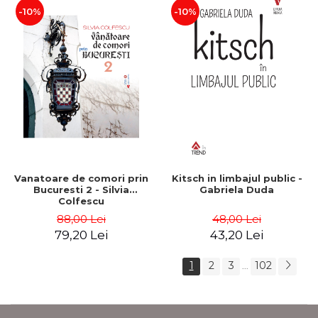
-10%
-10%
Vanatoare de comori prin
Kitsch in limbajul public -
Bucuresti 2 - Silvia
Gabriela Duda
Colfescu
88,00 Lei
48,00 Lei
79,20 Lei
43,20 Lei
1
2
3
102
...