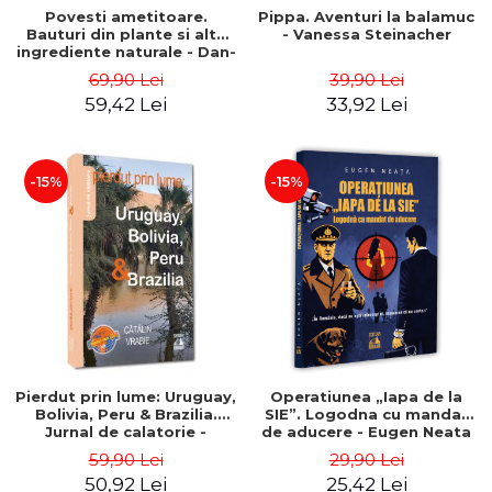
Povesti ametitoare.
Pippa. Aventuri la balamuc
Bauturi din plante si alte
- Vanessa Steinacher
ingrediente naturale - Dan-
Silviu Boerescu
69,90 Lei
39,90 Lei
59,42 Lei
33,92 Lei
-15%
-15%
Pierdut prin lume: Uruguay,
Operatiunea „Iapa de la
Bolivia, Peru & Brazilia.
SIE”. Logodna cu mandat
Jurnal de calatorie -
de aducere - Eugen Neata
Catalin Vrabie
59,90 Lei
29,90 Lei
50,92 Lei
25,42 Lei