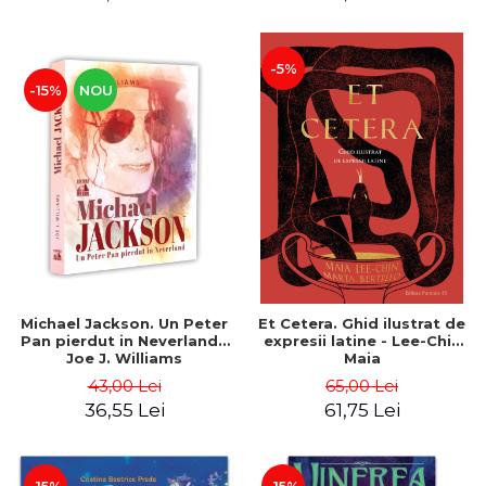
-5%
-15%
NOU
Michael Jackson. Un Peter
Et Cetera. Ghid ilustrat de
Pan pierdut in Neverland -
expresii latine - Lee-Chin
Joe J. Williams
Maia
43,00 Lei
65,00 Lei
36,55 Lei
61,75 Lei