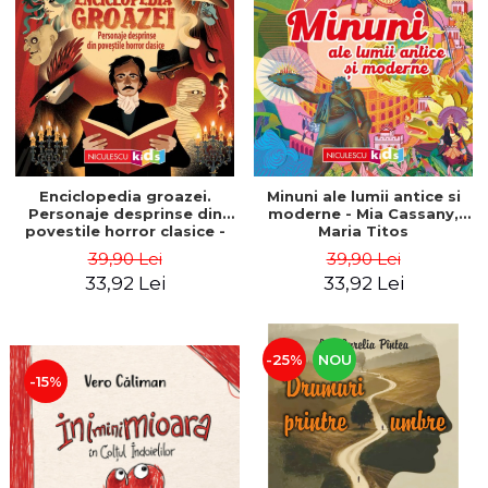
Enciclopedia groazei.
Minuni ale lumii antice si
Personaje desprinse din
moderne - Mia Cassany,
povestile horror clasice -
Maria Titos
Mia Cassany, Pep Boatella
39,90 Lei
39,90 Lei
33,92 Lei
33,92 Lei
-25%
NOU
-15%