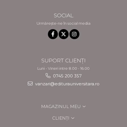
SOCIAL
Urmărește-ne în social media
SUPORT CLIENȚI
Luni - Vineri intre 8.00 - 16.00
0745 200 357
vanzari@editurauniversitara.ro
MAGAZINUL MEU
CLIENȚI