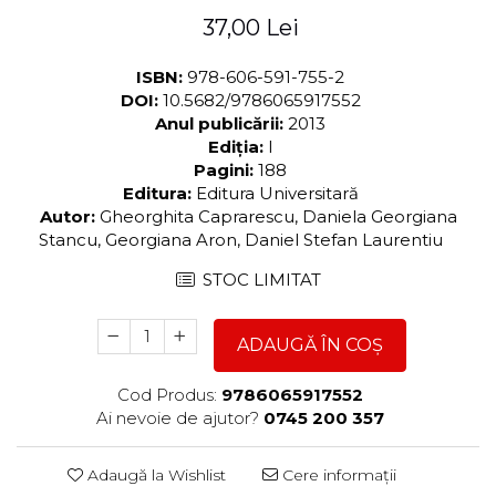
37,00 Lei
ISBN:
978-606-591-755-2
DOI:
10.5682/9786065917552
Anul publicării:
2013
Ediția:
I
Pagini:
188
Editura:
Editura Universitară
Autor:
Gheorghita Caprarescu, Daniela Georgiana
Stancu, Georgiana Aron, Daniel Stefan Laurentiu
STOC LIMITAT
ADAUGĂ ÎN COȘ
Cod Produs:
9786065917552
Ai nevoie de ajutor?
0745 200 357
Adaugă la Wishlist
Cere informații