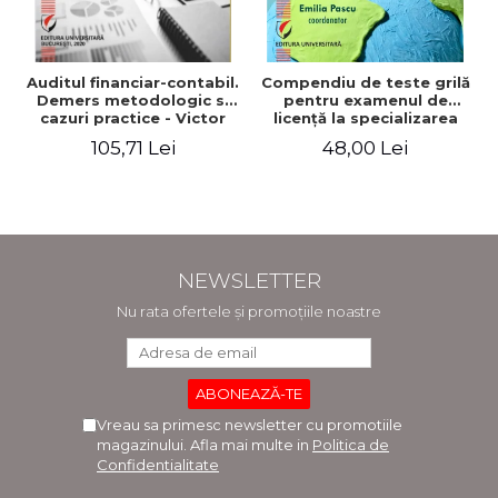
Auditul financiar-contabil.
Compendiu de teste grilă
Demers metodologic si
pentru examenul de
cazuri practice - Victor
licenţă la specializarea
Munteanu - Coordonator
"Economia comerţului,
105,71 Lei
48,00 Lei
turismului şi serviciilor"
NEWSLETTER
Nu rata ofertele și promoțiile noastre
Vreau sa primesc newsletter cu promotiile
magazinului. Afla mai multe in
Politica de
Confidentialitate