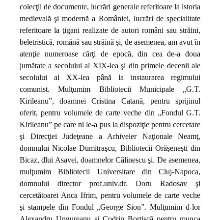
colecţii de documente, lucrări generale referitoare la istoria
medievală şi modernă a României, lucrări de specialitate
referitoare la ţigani realizate de autori români sau străini,
beletristică, română sau străină şi, de asemenea, am avut în
atenţie numeroase cărţi de epocă, din cea de‑a doua
jumătate a secolului al XIX‑lea şi din primele decenii ale
secolului al XX‑lea până la instaurarea regimului
comunist. Mulţumim Bibliotecii Municipale „G.T.
Kirileanu”, doamnei Cristina Catană, pentru sprijinul
oferit, pentru volumele de carte veche din „Fondul G.T.
Kirileanu” pe care ni le‑a pus la dispoziţie pentru cercetare
şi Direcţiei Judeţeane a Arhiveler Naţionale Neamţ,
domnului Nicolae Dumitraşcu, Bibliotecii Orăşeneşti din
Bicaz, dlui Asavei, doamnelor Călinescu şi. De asemenea,
mulţumim Bibliotecii Universitare din Cluj‑Napoca,
domnului director prof.univ.dr. Doru Radosav şi
cercetătoarei Anca Ifrim, pentru volumele de carte veche
şi stampele din Fondul „George Sion”. Mulţumim d‑lor
Alexandru Ungureanu şi Codrin Bortişcă pentru munca