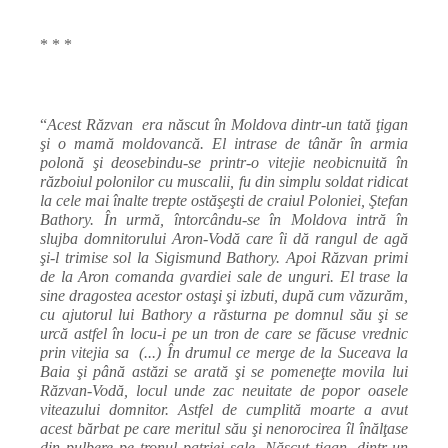
* * *
“
Acest Răzvan
era născut în Moldova dintr-un tată ţigan
şi o mamă moldovancă. El intrase de tânăr în armia
polonă şi deosebindu-se printr-o vitejie neobicnuită în
războiul polonilor cu muscalii, fu din simplu soldat ridicat
la cele mai înalte trepte ostăşeşti de craiul Poloniei, Ştefan
Bathory. În urmă, întorcându-se în Moldova intră în
slujba domnitorului Aron-Vodă care îi dă rangul de agă
şi-l trimise sol la Sigismund Bathory. Apoi Răzvan primi
de la Aron comanda gvardiei sale de unguri. El trase la
sine dragostea acestor ostaşi şi izbuti, după cum văzurăm,
cu ajutorul lui Bathory a răsturna pe domnul său şi se
urcă astfel în locu-i pe un tron de care se făcuse vrednic
prin vitejia sa
(...) În drumul ce merge de la Suceava la
Baia şi până astăzi se arată şi se pomeneţte movila lui
Răzvan-Vodă, locul unde zac neuitate de popor oasele
viteazului domnitor. Astfel de cumplită moarte a avut
acest bărbat pe care meritul său şi nenorocirea îl înălţase
din pulbere pe tronul patriei sale. Născut ţigan, dintr-un