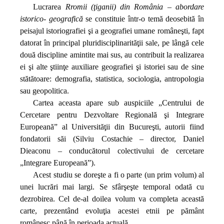
Lucrarea
Rromii (ţiganii) din România – abordare
istorico‑ geografică
se constituie într‑o temă deosebită în
peisajul istoriografiei şi a geografiei umane româneşti, fapt
datorat în principal pluridisciplinarităţii sale, pe lângă cele
două discipline amintite mai sus, au contribuit la realizarea
ei şi alte ştiinţe auxiliare geografiei şi istoriei sau de sine
stătătoare: demografia, statistica, sociologia, antropologia
sau geopolitica.
Cartea aceasta apare sub auspiciile „Centrului de
Cercetare pentru Dezvoltare Regională şi Integrare
Europeană” al Univer­sităţii din Bucureşti, autorii fiind
fondatorii săi (Silviu Costachie – director, Daniel
Dieaconu – conducătorul colectivului de cercetare
„Integrare Europeană”).
Acest studiu se doreşte a fi o parte (un prim volum) al
unei lucrări mai largi. Se sfârşeşte temporal odată cu
dezrobirea. Cel de‑al doilea volum va completa această
carte, prezentând evoluţia acestei etnii pe pământ
românesc până în perioada actuală.