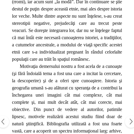
(rromi), iar acum sunt „la modă”. Dar în continuare se ştie
destul de puţin despre această etnie, mai ales despre istoria
lor veche. Multe dintre aspecte nu sunt înţelese, s‑au creat
stereotipii negative, prejudecăţi care au trecut peste
veacuri. Se doreşte integrarea lor, dar nu se înţelege faptul
că mai întâi este necesară cunoaşterea istoriei, a tradiţiilor,
a cutumelor ancestrale, a modului de viaţă specific acestei
etnii care s‑a individualizat pregnant în rândul celorlalte
populaţii care au trăit în spaţiul românesc.
Motivaţia demersului nostru a fost acela de a cunoaşte
(şi fără îndoială tema a fost una care a incitat la cercetare,
la descoperire) şi de a oferi spre cunoaştere. Istoria şi
geografia umană s‑au alăturat cu speranţa de a contribui la
închegarea unei imagini cât mai complexe, cât mai
complete şi, mai mult decât atât, cât mai corecte, mai
obiective. Din punct de vedere al autorilor, patimile
lipsesc, motivele realizării acestui studiu fiind doar de
natură ştiinţifică. Bibliografia utilizată a fost una foarte
vastă, care a acoperit un spectru informaţional larg: arhive,