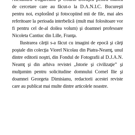
de cercetare care au făcut‑o la D.A.N.I.C. Bucureşti
pentru noi, explorând şi fotocopiind mii de file, mai ales
referitoare la perioada interbelică (mult mai folositoare vor
fi pentru cel de‑al doilea volum) şi doamnei profesoare
Nicoleta Cantiuc din Lille, Franţa.
Ilustrarea cărţii s‑a făcut cu imagini de epocă şi cărţi
poştale din colecţia Viorel Nicolau din Piatra‑Neamţ, unul
dintre editorii noştri, din Fondul de Fotografii al D.J.A.N.
Neamţ şi din arhiva revistei „Istorie şi civilizaţie” şi
mulţumim pentru solicitudine domnului Cornel Ilie şi
doamnei Georgeta Dimisianu, redactorii acestei reviste
care au publicat mai multe dintre articolele noastre.