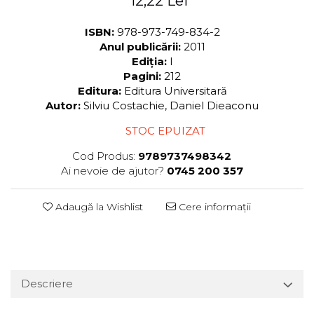
12,22 Lei
ISBN:
978-973-749-834-2
Anul publicării:
2011
Ediția:
I
Pagini:
212
Editura:
Editura Universitară
Autor:
Silviu Costachie, Daniel Dieaconu
STOC EPUIZAT
Cod Produs:
9789737498342
Ai nevoie de ajutor?
0745 200 357
Adaugă la Wishlist
Cere informații
Descriere