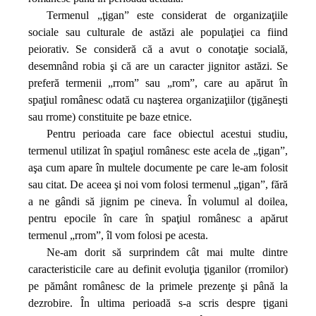
Termenul „ţigan” este considerat de organizaţiile
sociale sau culturale de astăzi ale populaţiei ca fiind
peiorativ. Se consideră că a avut o conotaţie socială,
desemnând robia şi că are un caracter jignitor astăzi. Se
preferă termenii „rrom” sau „rom”, care au apărut în
spaţiul românesc odată cu naşterea organi­zaţiilor (ţigăneşti
sau rrome) constituite pe baze etnice.
Pentru perioada care face obiectul acestui studiu,
termenul utilizat în spaţiul românesc este acela de „ţigan”,
aşa cum apare în multele documente pe care le‑am folosit
sau citat. De aceea şi noi vom folosi termenul „ţigan”, fără
a ne gândi să jignim pe cineva. În volumul al doilea,
pentru epocile în care în spaţiul românesc a apărut
termenul „rrom”, îl vom folosi pe acesta.
Ne‑am dorit să surprindem cât mai multe dintre
caracteristicile care au definit evoluţia ţiganilor (rromilor)
pe pământ românesc de la primele prezenţe şi până la
dezrobire. În ultima perioadă s‑a scris despre ţigani