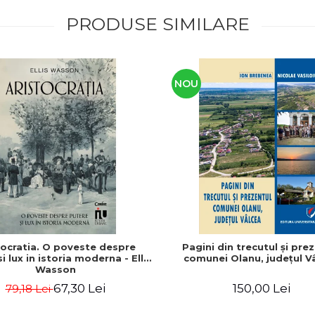
PRODUSE SIMILARE
NOU
tocratia. O poveste despre
Pagini din trecutul şi pre
i lux in istoria moderna - Ellis
comunei Olanu, judeţul V
Wasson
67,30 Lei
150,00 Lei
79,18 Lei