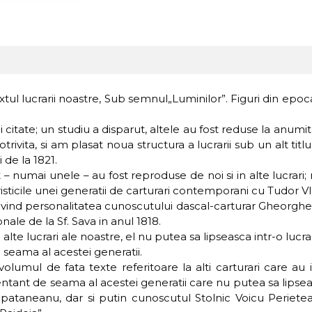
l lucrarii noastre, Sub semnul„Luminilor”. Figuri din epoca 
i citate; un studiu a disparut, altele au fost reduse la anum
otrivita, si am plasat noua structura a lucrarii sub un alt ti
 de la 1821.
 numai unele – au fost reproduse de noi si in alte lucrari; 
teristicile unei generatii de carturari contemporani cu Tudor 
vind personalitatea cunoscutului dascal-carturar Gheorghe L
nale de la Sf. Sava in anul 1818.
lte lucrari ale noastre, el nu putea sa lipseasca intr-o lucr
 seama al acestei generatii.
umul de fata texte referitoare la alti carturari care au i
ezentant de seama al acestei generatii care nu putea sa lipse
aneanu, dar si putin cunoscutul Stolnic Voicu Perieteanu,