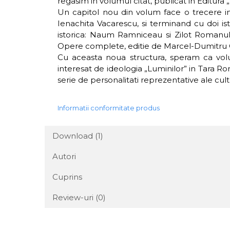
regasim in volumul citat, publicat in Editura „
Un capitol nou din volum face o trecere in 
Ienachita Vacarescu, si terminand cu doi istor
istorica: Naum Ramniceau si Zilot Romanul,
Opere complete, editie de Marcel-Dumitru Ciu
Cu aceasta noua structura, speram ca volumu
interesat de ideologia „Luminilor” in Tara 
serie de personalitati reprezentative ale cult
Informatii conformitate produs
Download (1)
Autori
Cuprins
Review-uri
(0)