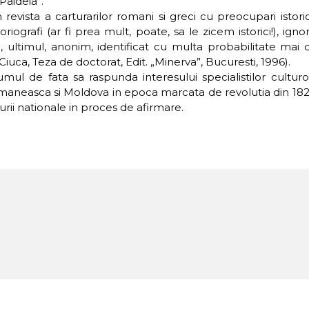
Paideia”.
revista a carturarilor romani si greci cu preocupari istor
iografi (ar fi prea mult, poate, sa le zicem istorici!), igno
 ultimul, anonim, identificat cu multa probabilitate mai d
ca, Teza de doctorat, Edit. „Minerva”, Bucuresti, 1996).
l de fata sa raspunda interesului specialistilor culturol
Romaneasca si Moldova in epoca marcata de revolutia din 182
urii nationale in proces de afirmare.