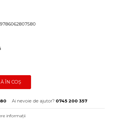
82/9786062807580
ră
Ă ÎN COȘ
580
Ai nevoie de ajutor?
0745 200 357
re informații