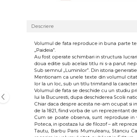
Descriere
Volumul de fata reproduce in buna parte textu
„Paideia”.
Au fost operate schimbari in structura lucrari
doua editie sub acelasi titlu ni s-a parut nep
Sub semnul „Luminilor”. Din istoria generatiei
Mentionam ca unele texte din volumul citat –
lor la un loc, sub un titlu trimitand la carac
Volumul de fata se deschide cu un studiu pri
lui la Bucuresti, dupa deschiderea Scolii natio
Chiar daca despre acesta ne-am ocupat si in a
de la 1821, fiind vorba de un reprezentant de
Cum se poate observa, sunt reproduse in vol
Poteca, in ipostaza lui de filozof – alt repr
Tautu, Barbu Paris Mumuleanu, Stanciu Capat