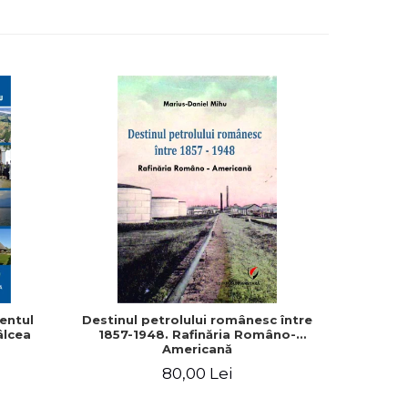
-10%
zentul
Destinul petrolului românesc între
Dialog 
âlcea
1857-1948. Rafinăria Româno-
Regele Ca
Americană
80,00 Lei
9