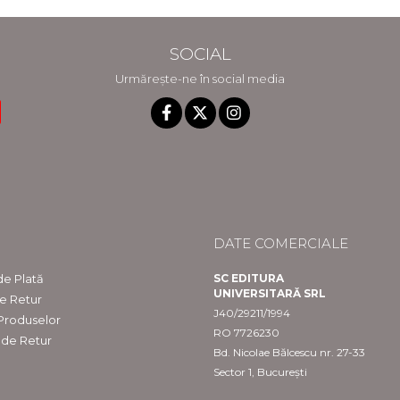
SOCIAL
Urmărește-ne în social media
DATE COMERCIALE
e Plată
SC EDITURA
UNIVERSITARĂ SRL
de Retur
J40/29211/1994
 Produselor
RO 7726230
 de Retur
Bd. Nicolae Bălcescu nr. 27-33
Sector 1, București