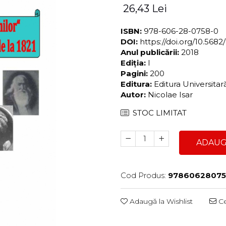
26,43 Lei
ISBN:
978-606-28-0758-0
DOI:
https://doi.org/10.56
Anul publicării:
2018
Ediția:
I
Pagini:
200
Editura:
Editura Universita
Autor:
Nicolae Isar
STOC LIMITAT
ADAUG
Cod Produs:
9786062807
Adaugă la Wishlist
Ce