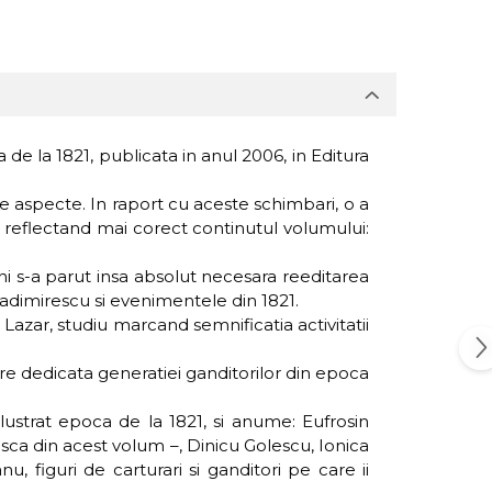
de la 1821, publicata in anul 2006, in Editura
ite aspecte. In raport cu aceste schimbari, o a
tlu reflectand mai corect continutul volumului:
ni s-a parut insa absolut necesara reeditarea
Vladimirescu si evenimentele din 1821.
azar, studiu marcand semnificatia activitatii
are dedicata generatiei ganditorilor din epoca
lustrat epoca de la 1821, si anume: Eufrosin
asca din acest volum –, Dinicu Golescu, Ionica
 figuri de carturari si ganditori pe care ii