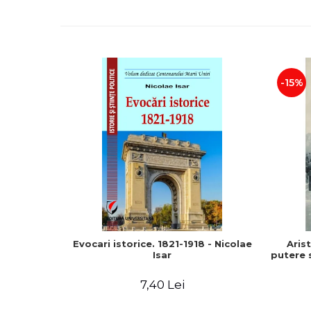
-15%
Evocari istorice. 1821-1918 - Nicolae
Aris
Isar
putere s
7,40 Lei