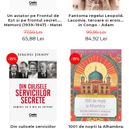
Un aviator pe Frontul de
Fantoma regelui Leopold.
Est si pe frontul secret.
Lacomie, teroare si eroism
Memorii (1939–1947) - Matei
in Congo - Adam
Ghica Cantacuzino
Hochschild
77,50 Lei
99,90 Lei
65,88 Lei
84,92 Lei
-15%
-15%
Din culisele serviciilor
1001 de nopti la Alhambra.