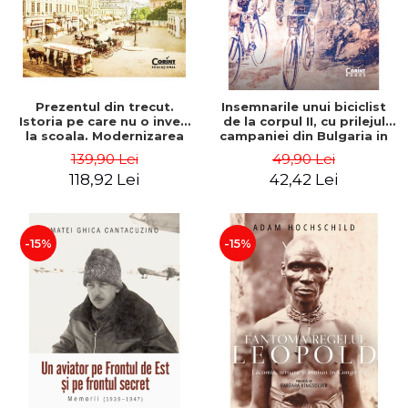
Prezentul din trecut.
Insemnarile unui biciclist
Istoria pe care nu o inveti
de la corpul II, cu prilejul
la scoala. Modernizarea
campaniei din Bulgaria in
Romaniei - Ovidiu Pecican
anul 1913 - Darv Voiculescu
139,90 Lei
49,90 Lei
118,92 Lei
42,42 Lei
-15%
-15%