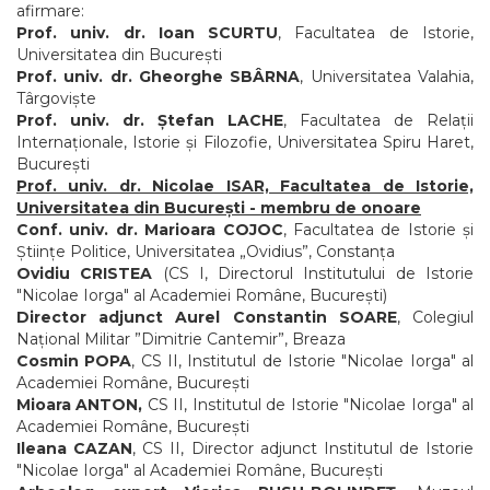
afirmare:
Prof. univ. dr. Ioan SCURTU
, Facultatea de Istorie,
Universitatea din Bucureşti
Prof. univ. dr. Gheorghe SBÂRNA
, Universitatea Valahia,
Târgoviște
Prof. univ. dr. Ștefan LACHE
, Facultatea de Relații
Internaționale, Istorie și Filozofie, Universitatea Spiru Haret,
București
Prof. univ. dr. Nicolae ISAR, Facultatea de Istorie,
Universitatea din București - membru de onoare
Conf. univ. dr. Marioara COJOC
, Facultatea de Istorie și
Științe Politice, Universitatea „Ovidius”, Constanța
Ovidiu CRISTEA
(CS I, Directorul Institutului de Istorie
"Nicolae Iorga" al Academiei Române, Bucureşti)
Director adjunct Aurel Constantin SOARE
, Colegiul
Național Militar ”Dimitrie Cantemir”, Breaza
Cosmin POPA
, CS II, Institutul de Istorie "Nicolae Iorga" al
Academiei Române, București
Mioara ANTON,
CS II, Institutul de Istorie "Nicolae Iorga" al
Academiei Române, București
Ileana CAZAN
, CS II, Director adjunct Institutul de Istorie
"Nicolae Iorga" al Academiei Române, București