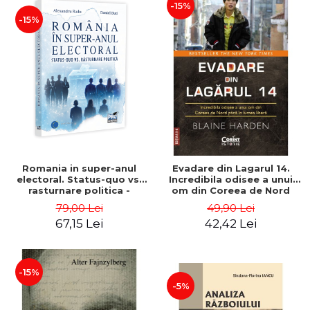
-15%
-15%
Romania in super-anul
Evadare din Lagarul 14.
electoral. Status-quo vs.
Incredibila odisee a unui
rasturnare politica -
om din Coreea de Nord
Alexandru Radu, Daniel
pana in lumea libera -
79,00 Lei
49,90 Lei
Buti
Blaine Harden
67,15 Lei
42,42 Lei
-15%
-5%