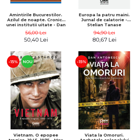
Amintirile Bucurestilor.
Europa la patru maini.
Azilul de noapte. Cronica
Jurnal de calatorie -
unei institutii uitate - Dan
Stelian Tanase
Rosca
56,00 Lei
94,90 Lei
50,40 Lei
80,67 Lei
-15%
NOU
-15%
Vietnam. O epopee
Viata la Omoruri.