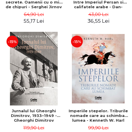
secrete. Oamenii cu o mie
Intre Imperiul Persan si
de chipuri - Serghei Jirnov
califatele arabe - Dan-
Silviu Boerescu
64,90 Lei
43,00 Lei
55,17 Lei
36,55 Lei
-15%
-15%
Jurnalul lui Gheorghi
Imperiile stepelor. Triburile
Dimitrov, 1933–1949 -
nomade care au schimbat
Gheorghi Dimitrov
lumea - Kenneth W. Harl
119,90 Lei
99,90 Lei