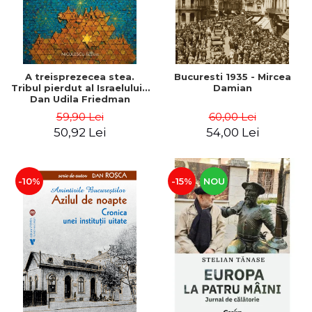
A treisprezecea stea.
Bucuresti 1935 - Mircea
Tribul pierdut al Israelului -
Damian
Dan Udila Friedman
59,90 Lei
60,00 Lei
50,92 Lei
54,00 Lei
-10%
-15%
NOU