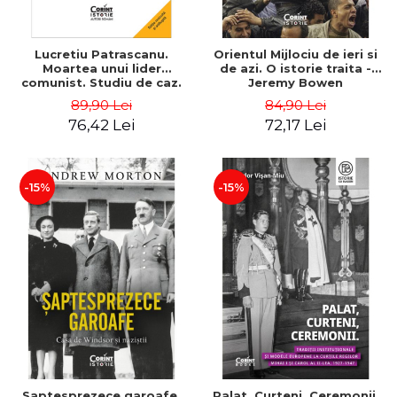
Lucretiu Patrascanu.
Orientul Mijlociu de ieri si
Moartea unui lider
de azi. O istorie traita -
comunist. Studiu de caz.
Jeremy Bowen
Editia a V-a, revazuta si
89,90 Lei
84,90 Lei
adaugita - Lavinia Betea
76,42 Lei
72,17 Lei
-15%
-15%
Saptesprezece garoafe.
Palat, Curteni, Ceremonii.