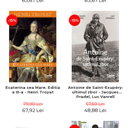
63,67 Lei
63,67 Lei
-15%
-15%
Ecaterina cea Mare. Editia
Antoine de Saint-Exupéry:
a III-a - Henri Troyat
ultimul zbor - Jacques
Pradel, Luc Vanrell
79,90 Lei
57,50 Lei
67,92 Lei
48,88 Lei