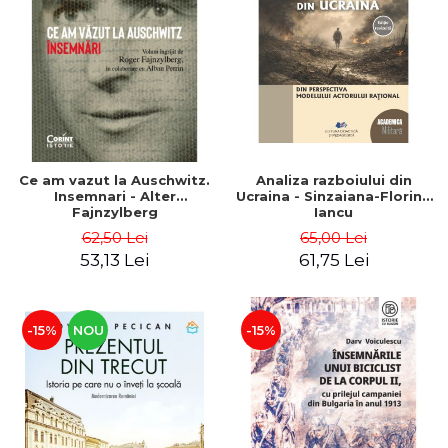
Ce am vazut la Auschwitz.
Analiza razboiului din
Insemnari - Alter
Ucraina - Sinzaiana-Florina
Fajnzylberg
Iancu
62,50 Lei
65,00 Lei
53,13 Lei
61,75 Lei
-15%
NOU
-15%