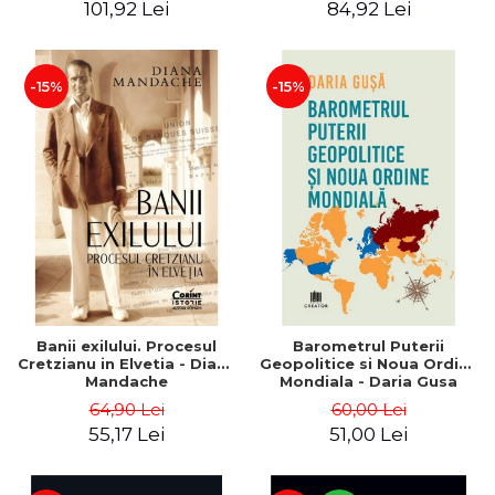
101,92 Lei
84,92 Lei
-15%
-15%
Banii exilului. Procesul
Barometrul Puterii
Cretzianu in Elvetia - Diana
Geopolitice si Noua Ordine
Mandache
Mondiala - Daria Gusa
64,90 Lei
60,00 Lei
55,17 Lei
51,00 Lei