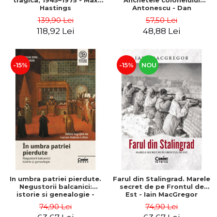
tragica, 1945–1975 - Max
Anchetele colonelului
Hastings
Antonescu - Dan
Antonescu
139,90 Lei
57,50 Lei
118,92 Lei
48,88 Lei
-15%
-15%
NOU
In umbra patriei pierdute.
Farul din Stalingrad. Marele
Negustorii balcanici:
secret de pe Frontul de
istorie si genealogie -
Est - Iain MacGregor
Mihai Dimitrie Sturdza
74,90 Lei
74,90 Lei