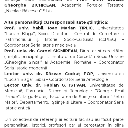
Gheorghe BICHICEAN
, Academia Forțelor Terestre
„Nicolae Bălcescu” Sibiu
Alte personalități cu responsabilitate științifică:
Prof. univ. habil. Ioan Marian ȚIPLIC
, Universitatea
”Lucian Blaga”, Sibiu, Director – Centrul de Cercetare a
Patrimoniului și Istoriei Socio-Culturală (ccPISC) –
Coordonator Seria Istorie medievală
Prof. univ. dr. Cornel SIGMIREAN
, Director și cercetător
științific principal gr. I, Institutul de Cercetări Socio‑Umane
„Gheorghe Șincai” al Academiei Române – Coordonator
Seria Istorie modernă
Lector univ. dr. Răzvan Codruț POP
, Universitatea
”Lucian Blaga”, Sibiu – Coordonator Seria Arheologie
Lector univ. dr. Fabian G. ISTVAN
, Universitatea de
Medicină, Farmacie, Științe și Tehnologie ”George Emil
Palade”, Târgu-Mureș, Facultatea de Științe și Litere ”Petru
Maior”, Departamentul Științe si Litere – Coordonator Seria
Istorie antică
Din colectivul de referenți ai editurii fac sau au făcut parte
personalități, istorici, profesori dar și cercetători în plină