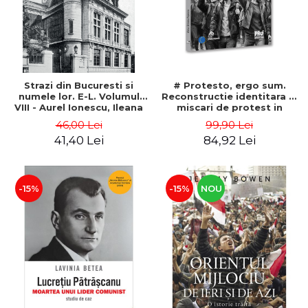
Strazi din Bucuresti si
# Protesto, ergo sum.
numele lor. E-L. Volumul
Reconstructie identitara si
VIII - Aurel Ionescu, Ileana
miscari de protest in
Vrejba
Romania (2012-2018) -
46,00 Lei
99,90 Lei
Alina-Simona Popescu
41,40 Lei
84,92 Lei
-15%
-15%
NOU