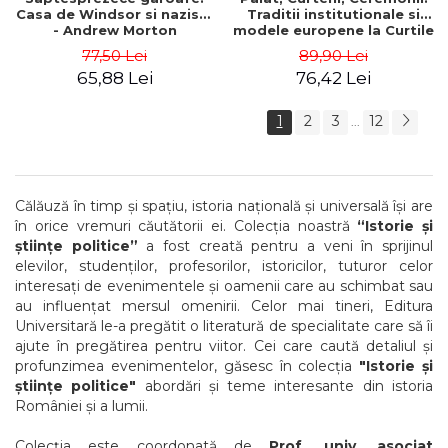
Casa de Windsor si nazistii
Traditii institutionale si
- Andrew Morton
modele europene la Curtile
regilor Mihai I si Carol al II-
77,50 Lei
89,90 Lei
lea, 1927–1947 - Tudor
65,88 Lei
76,42 Lei
Visan-Miu
1
2
3
12
...
Călăuză în timp și spațiu, istoria națională și universală își are
în orice vremuri căutătorii ei. Colecția noastră
“Istorie și
științe politice”
a fost creată pentru a veni în sprijinul
elevilor, studenților, profesorilor, istoricilor, tuturor celor
interesați de evenimentele și oamenii care au schimbat sau
au influențat mersul omenirii. Celor mai tineri, Editura
Universitară le-a pregătit o literatură de specialitate care să îi
ajute în pregătirea pentru viitor. Cei care caută detaliul și
profunzimea evenimentelor, găsesc în colecția
"Istorie și
științe politice"
abordări și teme interesante din istoria
României și a lumii.
Colecția este coordonată de
Prof. univ. asociat