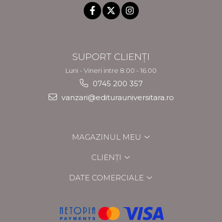
SUPORT CLIENȚI
Luni - Vineri intre 8.00 - 16.00
0745 200 357
vanzari@editurauniversitara.ro
MAGAZINUL MEU
CLIENȚI
DATE COMERCIALE