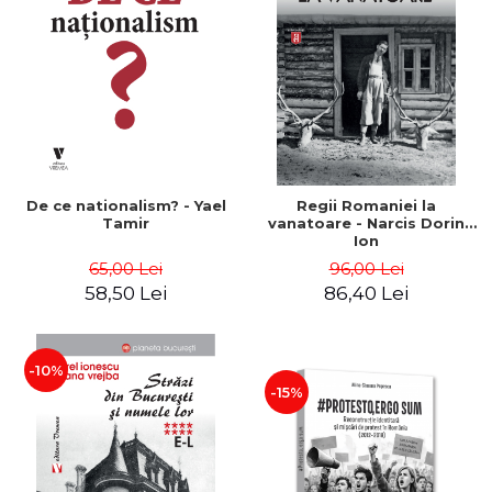
De ce nationalism? - Yael
Regii Romaniei la
Tamir
vanatoare - Narcis Dorin
Ion
65,00 Lei
96,00 Lei
58,50 Lei
86,40 Lei
-10%
-15%