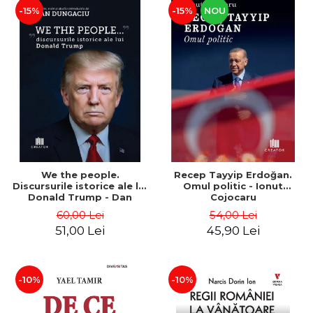
-15%
-15%
NOU
We the people.
Recep Tayyip Erdoğan.
Discursurile istorice ale lui
Omul politic - Ionut
Donald Trump - Dan
Cojocaru
Dungaciu
60,00 Lei
54,00 Lei
51,00 Lei
45,90 Lei
-10%
-10%