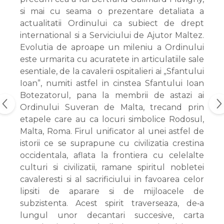
si mai cu seama o prezentare detaliata a
actualitatii Ordinului ca subiect de drept
international si a Serviciului de Ajutor Maltez.
Evolutia de aproape un mileniu a Ordinului
este urmarita cu acuratete in articulatiile sale
esentiale, de la cavalerii ospitalieri ai „Sfantului
Ioan”, numiti astfel in cinstea Sfantului Ioan
Botezatorul, pana la membrii de astazi ai
Ordinului Suveran de Malta, trecand prin
etapele care au ca locuri simbolice Rodosul,
Malta, Roma. Firul unificator al unei astfel de
istorii ce se suprapune cu civilizatia crestina
occidentala, aflata la frontiera cu celelalte
culturi si civilizatii, ramane spiritul nobletei
cavaleresti si al sacrificiului in favoarea celor
lipsiti de aparare si de mijloacele de
subzistenta. Acest spirit traverseaza, de‑a
lungul unor decantari succesive, carta