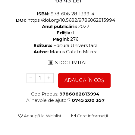
63,43 Lei
ISBN:
978-606-28-1399-4
DOI:
https://doi.org/10.5682/9786062813994
Anul publicării:
2022
Ediția:
I
Pagini:
276
Editura:
Editura Universitară
Autor:
Marius Catalin Mitrea
STOC LIMITAT
ADAUGĂ ÎN COȘ
Cod Produs:
9786062813994
Ai nevoie de ajutor?
0745 200 357
Adaugă la Wishlist
Cere informații