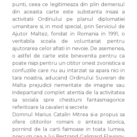
punti, ceea ce legitimeaza din plin demersul
din aceasta carte este substanta insasi a
activitatii Ordinului pe planul diplomatiei
umanitare si, in mod special, prin Serviciul de
Ajutor Maltez, fondat in Romania in 1991, o
veritabila scoala de voluntariat pentru
ajutorarea celor aflati in nevoie. De asemenea,
o astfel de carte este binevenita pentru ca
poate risipi pentru un cititor onest zvonistica si
confuziile care nu au intarziat sa apara nici in
tara noastra, aducand Ordinului Suveran de
Malta prejudicii nemeritate de imagine sau
indepartand complet atentia de la activitatea
sa sociala spre chestiuni fantasmagorice
referitoare la cavaleri si secrete.
Domnul Marius Catalin Mitrea si‑a propus sa
ofere cititorilor romani o sinteza istorica,
pornind de la carti faimoase in toata lumea,
precum cea a lui Bertrand Galimard Flavigny,