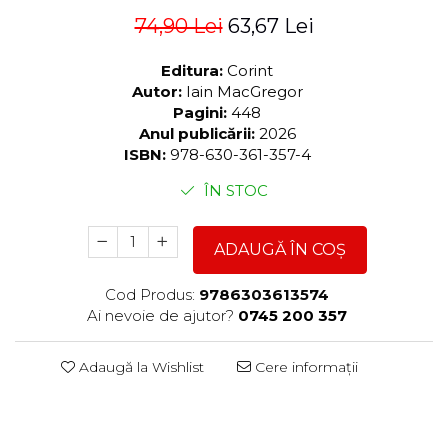
74,90 Lei
63,67 Lei
Editura:
Corint
Autor:
Iain MacGregor
Pagini:
448
Anul publicării:
2026
ISBN:
978-630-361-357-4
ÎN STOC
ADAUGĂ ÎN COȘ
Cod Produs:
9786303613574
Ai nevoie de ajutor?
0745 200 357
Adaugă la Wishlist
Cere informații