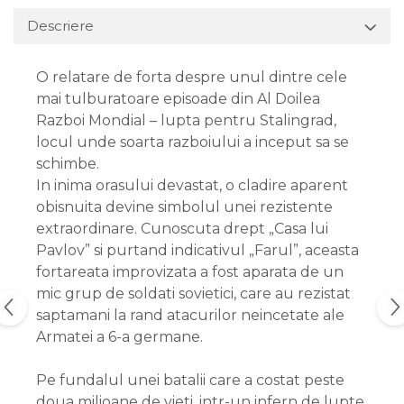
Descriere
O relatare de forta despre unul dintre cele
mai tulburatoare episoade din Al Doilea
Razboi Mondial – lupta pentru Stalingrad,
locul unde soarta razboiului a inceput sa se
schimbe.
In inima orasului devastat, o cladire aparent
obisnuita devine simbolul unei rezistente
extraordinare. Cunoscuta drept „Casa lui
Pavlov” si purtand indicativul „Farul”, aceasta
fortareata improvizata a fost aparata de un
mic grup de soldati sovietici, care au rezistat
saptamani la rand atacurilor neincetate ale
Armatei a 6-a germane.
Pe fundalul unei batalii care a costat peste
doua milioane de vieti, intr-un infern de lupte