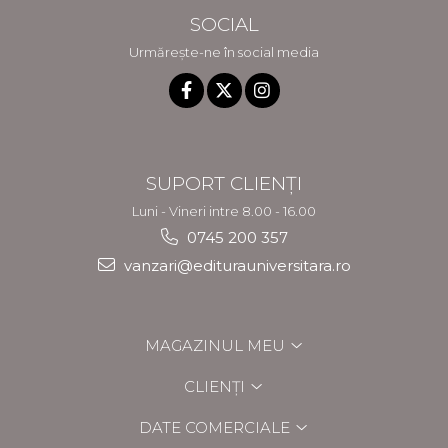
SOCIAL
Urmărește-ne în social media
SUPORT CLIENȚI
Luni - Vineri intre 8.00 - 16.00
0745 200 357
vanzari@editurauniversitara.ro
MAGAZINUL MEU
CLIENȚI
DATE COMERCIALE