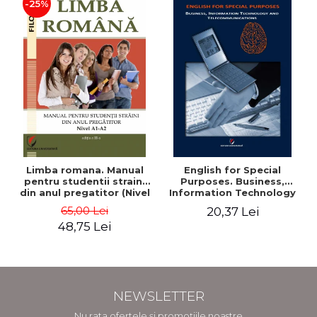
-25%
Limba romana. Manual
English for Special
pentru studentii straini
Purposes. Business,
din anul pregatitor (Nivel
Information Technology
A1-A2)
and Telecommunications
65,00 Lei
20,37 Lei
- Adriana-Elena Stoican
48,75 Lei
NEWSLETTER
Nu rata ofertele și promoțiile noastre