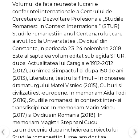
Volumul de fata reuneste lucrarile
conferintei internationale a Centrului de
Cercetare si Dezvoltare Profesionala „Studiile
Romanesti in Context International” (STUR):
Studiile romanesti in anul Centenarului, care
a avut loc la Universitatea „Ovidius” din
Constanta, in perioada 23-24 noiembrie 2018.
Este al saptelea volum editat sub egida STUR,
dupa: Actualitatea lui Caragiale 1912-2012
(2012), Junimea si impactul ei dupa 150 de ani
(2013), Literatura, teatrul si filmul – In onoarea
dramaturgului Matei Visniec (2015), Culturi si
civilizatii est-europene. In memoriam Aida Todi
(2016), Studiile romanesti in conterxt inter- si
transdisciplinar. In memoriam Marin Mincu
(2017) si Ovidius in Romania (2018). In
memoriam Magistri Stephani Cucu.
La un deceniu dupa incheierea proiectului
Studiile romanesti in lume, am dorit sa