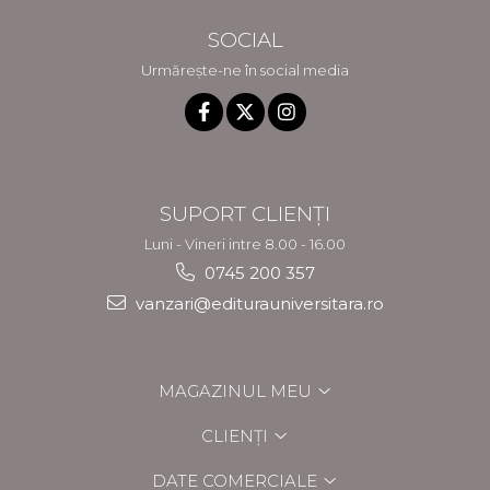
SOCIAL
Urmărește-ne în social media
SUPORT CLIENȚI
Luni - Vineri intre 8.00 - 16.00
0745 200 357
vanzari@editurauniversitara.ro
MAGAZINUL MEU
CLIENȚI
DATE COMERCIALE