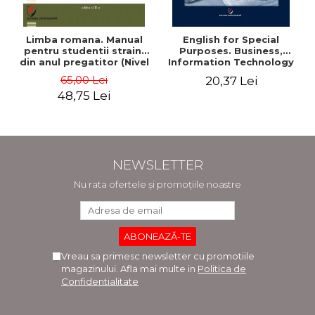
Limba romana. Manual
English for Special
pentru studentii straini
Purposes. Business,
din anul pregatitor (Nivel
Information Technology
A1-A2)
and Telecommunications
65,00 Lei
20,37 Lei
- Adriana-Elena Stoican
48,75 Lei
NEWSLETTER
Nu rata ofertele și promoțiile noastre
Vreau sa primesc newsletter cu promotiile
magazinului. Afla mai multe in
Politica de
Confidentialitate