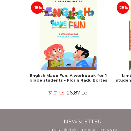
-15%
-25%
English Made Fun. A workbook for 1
Lim
grade students - Florin Radu Bortes
student
26,87 Lei
31,61 Lei
NEWSLETTER
Nu rata ofertele și promoțiile noastre