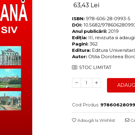
63,43 Lei
ISBN:
978-606-28-0993-5
DOI:
10.5682/97860628099
Anul publicării:
2019
Ediția:
III, revizuita si adaug
Pagini:
362
Editura:
Editura Universita
Autor:
Otilia Doroteea Bor
STOC LIMITAT
ADAUG
Cod Produs:
97860628099
Adaugă la Wishlist
Ce