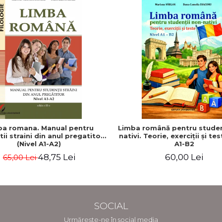
ba romana. Manual pentru
Limba română pentru studen
ii straini din anul pregatitor
nativi. Teorie, exerciţii şi tes
(Nivel A1-A2)
A1-B2
48,75 Lei
60,00 Lei
65,00 Lei
SOCIAL
Urmărește-ne în social media