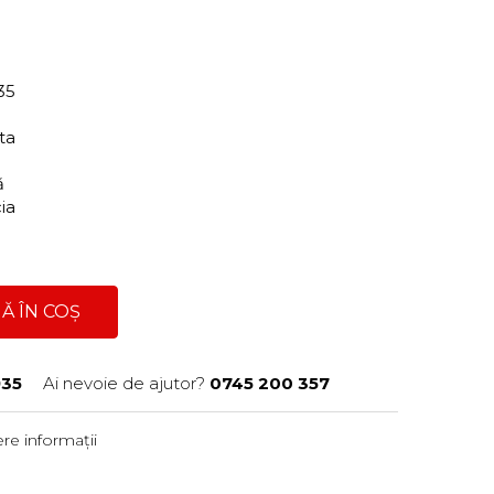
35
ita
ră
cia
Ă ÎN COȘ
35
Ai nevoie de ajutor?
0745 200 357
re informații