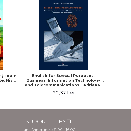
ţii non-
English for Special Purposes.
Limba 
te. Nivel
Business, Information Technology
stra
and Telecommunications - Adriana-
Elena Stoican
20,37 Lei
SUPORT CLIENȚI
Luni - Vineri intre 8.00 - 16.00