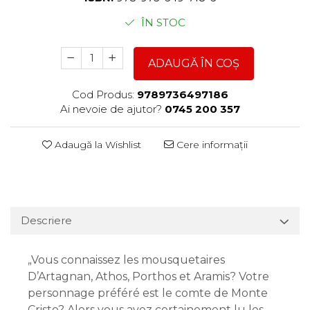
ÎN STOC
ADAUGĂ ÎN COȘ
Cod Produs:
9789736497186
Ai nevoie de ajutor?
0745 200 357
Adaugă la Wishlist
Cere informații
Descriere
„Vous connaissez les mousquetaires
D’Artagnan, Athos, Porthos et Aramis? Votre
personnage préféré est le comte de Monte
Cristo? Alors vous avez certainement lu les