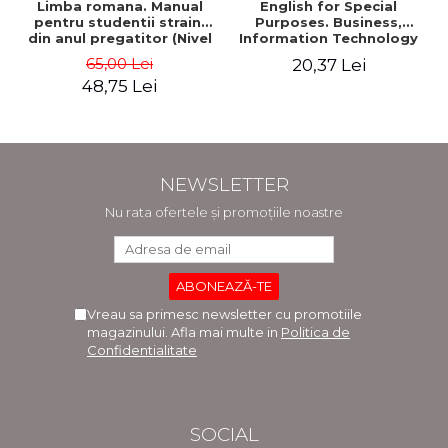
Limba romana. Manual
English for Special
pentru studentii straini
Purposes. Business,
din anul pregatitor (Nivel
Information Technology
A1-A2)
and Telecommunications
65,00 Lei
20,37 Lei
- Adriana-Elena Stoican
48,75 Lei
NEWSLETTER
Nu rata ofertele și promoțiile noastre
Vreau sa primesc newsletter cu promotiile
magazinului. Afla mai multe in
Politica de
Confidentialitate
SOCIAL