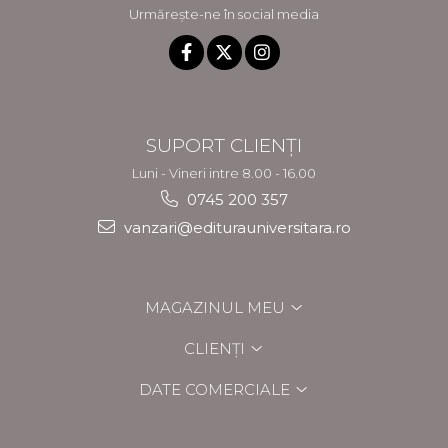
Urmărește-ne în social media
SUPORT CLIENȚI
Luni - Vineri intre 8.00 - 16.00
0745 200 357
vanzari@editurauniversitara.ro
MAGAZINUL MEU
CLIENȚI
DATE COMERCIALE