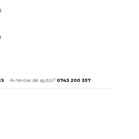
13
ră
13
Ai nevoie de ajutor?
0745 200 357