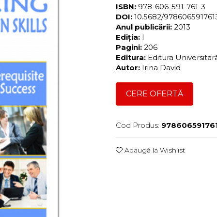
ISBN:
978-606-591-761-3
DOI:
10.5682/97860659176
Anul publicării:
2013
Ediția:
I
Pagini:
206
Editura:
Editura Universita
Autor:
Irina David
CERE OFERTĂ
Cod Produs:
97860659176
Adaugă la Wishlist