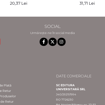
Elena Stoican
20,37 Lei
31,71 Lei
SOCIAL
Urmărește-ne în social media
DATE COMERCIALE
e Plată
SC EDITURA
UNIVERSITARĂ SRL
de Retur
J40/29211/1994
 Produselor
RO 7726230
 de Retur
Bd. Nicolae Bălcescu nr. 27-33