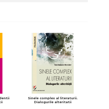
entii
Sinele complex al literaturii.
English
ii
Dialogurile alteritatii
Facult
Moraru,