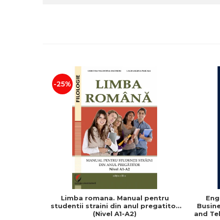
-25%
Limba romana. Manual pentru
Eng
studentii straini din anul pregatitor
Busine
(Nivel A1-A2)
and Te