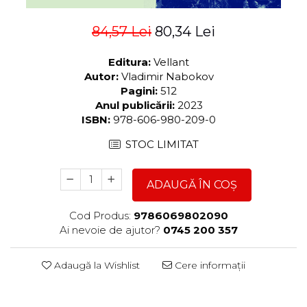
84,57 Lei
80,34 Lei
Editura:
Vellant
Autor:
Vladimir Nabokov
Pagini:
512
Anul publicării:
2023
ISBN:
978-606-980-209-0
STOC LIMITAT
ADAUGĂ ÎN COȘ
Cod Produs:
9786069802090
Ai nevoie de ajutor?
0745 200 357
Adaugă la Wishlist
Cere informații