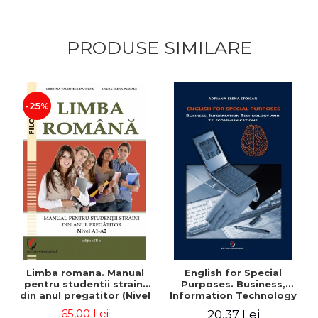
PRODUSE SIMILARE
-25%
Limba romana. Manual
English for Special
pentru studentii straini
Purposes. Business,
din anul pregatitor (Nivel
Information Technology
A1-A2)
and Telecommunications
65,00 Lei
20,37 Lei
- Adriana-Elena Stoican