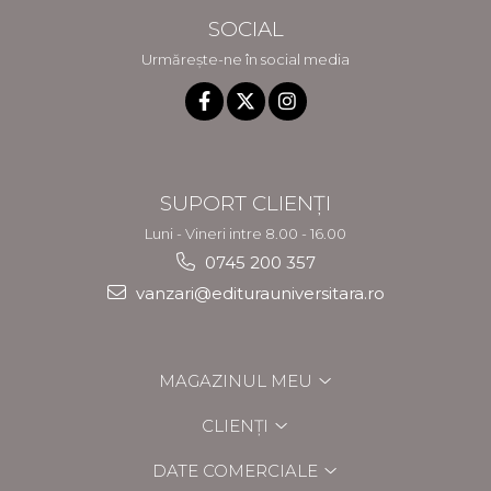
SOCIAL
Urmărește-ne în social media
SUPORT CLIENȚI
Luni - Vineri intre 8.00 - 16.00
0745 200 357
vanzari@editurauniversitara.ro
MAGAZINUL MEU
CLIENȚI
DATE COMERCIALE