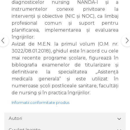
diagnosticelor nursing NANDA-I și a
instrumentelor conexe privitoare la
intervenții și obiective (NIC și NOC), ca limbaj
profesional comun și suport pentru
planificarea, implementarea și evaluarea
îngrijirilor.
Avizat de M.E.N. la primul volum (O.M. nr.
3022/08.01.2018), ghidul este în acord cu cele
mai recente programe școlare, figurează în
bibliografia examenelor de titularizare și
definitivare la specialitatea „Asistență
medicală generală” și este utilizat în
numeroase școli postliceale sanitare, facultăți
de nursing și în practica îngrijirilor.
Informatii conformitate produs
Autori
Cuvânt înainte