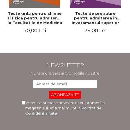
Teste grila pentru chimie
Teste de pregatire
si fizica pentru admiterea
pentru admiterea in
la Facultatile de Medicina
invatamantul superior
si Medicina Dentara.
medical. Editia a V-a -
70,00 Lei
79,00 Lei
Editia a II-a - Raluca
Daniel Cochior, Minerva
Monica Comaneanu,
Claudia Ghinescu
Violeta Hancu, Elena
Rusu, Gabriela Burducea
NEWSLETTER
Nu rata ofertele și promoțiile noastre
Vreau sa primesc newsletter cu promotiile
magazinului. Afla mai multe in
Politica de
Confidentialitate