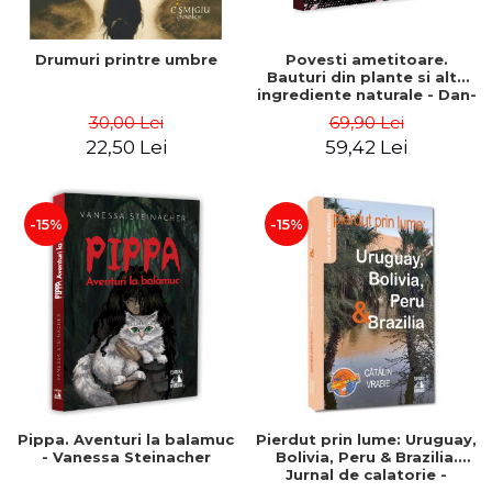
Drumuri printre umbre
Povesti ametitoare.
Bauturi din plante si alte
ingrediente naturale - Dan-
Silviu Boerescu
30,00 Lei
69,90 Lei
22,50 Lei
59,42 Lei
-15%
-15%
Pippa. Aventuri la balamuc
Pierdut prin lume: Uruguay,
- Vanessa Steinacher
Bolivia, Peru & Brazilia.
Jurnal de calatorie -