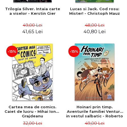
Trilogia Silver. Intaia carte
Lucas si Jack. Cod rosu:
a viselor - Kerstin Gier
Mister! - Christoph Mauz
49,00 Lei
48,00 Lei
41,65 Lei
40,80 Lei
-15%
-15%
Cartea mea de comics.
Hoinari prin timp.
Caiet de lucru - Mihai Ionut
Aventurile familiei Ventura
Grajdeanu
in vestul salbatic - Roberto
Santiago
32,00 Lei
49,00 Lei