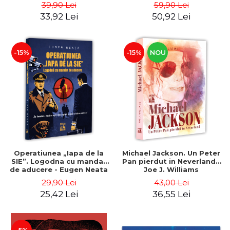
Catalin Vrabie
39,90 Lei
59,90 Lei
33,92 Lei
50,92 Lei
-15%
-15%
NOU
Operatiunea „Iapa de la
Michael Jackson. Un Peter
SIE”. Logodna cu mandat
Pan pierdut in Neverland -
de aducere - Eugen Neata
Joe J. Williams
29,90 Lei
43,00 Lei
25,42 Lei
36,55 Lei