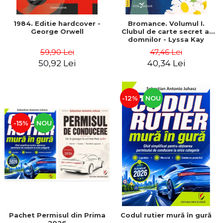
1984. Editie hardcover -
Bromance. Volumul I.
George Orwell
Clubul de carte secret al
domnilor - Lyssa Kay
Adams
59,90 Lei
47,46 Lei
50,92 Lei
40,34 Lei
-12%
NOU
-15%
NOU
Pachet Permisul din Prima
Codul rutier mură în gură