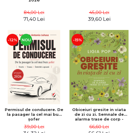
2026
84,00 Lei
45,00 Lei
71,40 Lei
39,60 Lei
-12%
NOU
-15%
Permisul de conducere. De
Obiceiuri gresite in viata
la pasager la cel mai bun
de zi cu zi. Semnale de
şofer
alarma trase de corp -
Ligia Pop
39,00 Lei
66,60 Lei