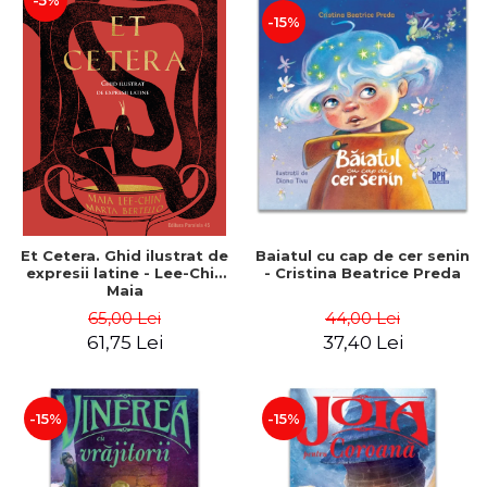
-5%
-15%
Et Cetera. Ghid ilustrat de
Baiatul cu cap de cer senin
expresii latine - Lee-Chin
- Cristina Beatrice Preda
Maia
65,00 Lei
44,00 Lei
61,75 Lei
37,40 Lei
-15%
-15%