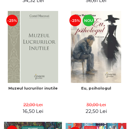
34,32 Lei
56,61 Lei
-25%
-25%
NOU
Muzeul lucrurilor inutile
Eu, psihologul
22,00 Lei
30,00 Lei
16,50 Lei
22,50 Lei