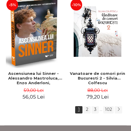
-5%
-10%
Ascensiunea lui Sinner -
Vanatoare de comori prin
Alessandro Mastroluca,
Bucuresti 2 - Silvia
Enzo Anderloni,
Colfescu
Michelangelo Dell'Edera
59,00 Lei
88,00 Lei
56,05 Lei
79,20 Lei
1
2
3
102
...