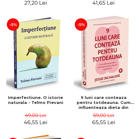
27,20 Lei
41,65 Lei
-5%
-5%
Imperfectiune. O istorie
9 luni care conteaza
naturala - Telmo Pievani
pentru totdeauna. Cum
influenteaza dieta din
timpul sarcinii viitorul
49,00 Lei
69,00 Lei
copilului tau - Jessie
46,55 Lei
65,55 Lei
Inchauspé