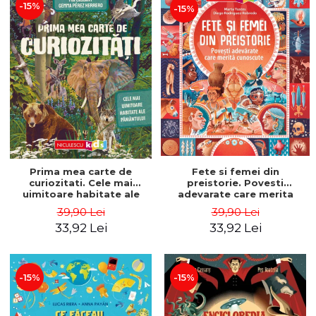
-15%
-15%
Prima mea carte de
Fete si femei din
curiozitati. Cele mai
preistorie. Povesti
uimitoare habitate ale
adevarate care merita
Pamantului - Mia Cassany,
cunoscute - Marta Yustos,
39,90 Lei
39,90 Lei
Gemma Perez Herrero
Diego Rodriguez Robredo
33,92 Lei
33,92 Lei
-15%
-15%