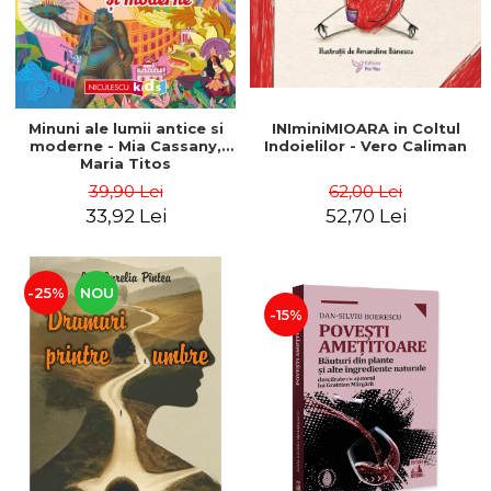
Minuni ale lumii antice si
INIminiMIOARA in Coltul
moderne - Mia Cassany,
Indoielilor - Vero Caliman
Maria Titos
39,90 Lei
62,00 Lei
33,92 Lei
52,70 Lei
-25%
NOU
-15%