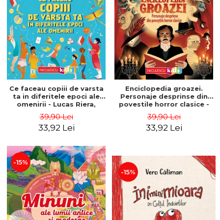
Ce faceau copiii de varsta
Enciclopedia groazei.
ta in diferitele epoci ale
Personaje desprinse din
omenirii - Lucas Riera,
povestile horror clasice -
Anna Payan
Mia Cassany, Pep Boatella
39,90 Lei
39,90 Lei
33,92 Lei
33,92 Lei
-15%
-15%