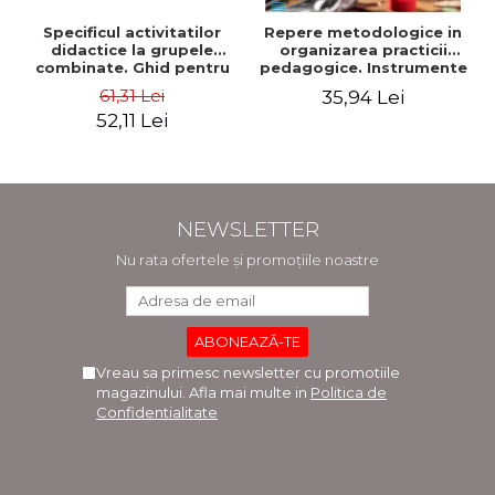
Specificul activitatilor
Repere metodologice in
didactice la grupele
organizarea practicii
combinate. Ghid pentru
pedagogice. Instrumente
cadrele didactice din
de lucru pentru studentii
61,31 Lei
35,94 Lei
invatamantul prescolar -
facultatii de arte.
52,11 Lei
Horatiu Catalano, Ion
Pedagogia artelor
Albulescu
plastice si decorative -
Doinita Venera Dinca
NEWSLETTER
Nu rata ofertele și promoțiile noastre
Vreau sa primesc newsletter cu promotiile
magazinului. Afla mai multe in
Politica de
Confidentialitate