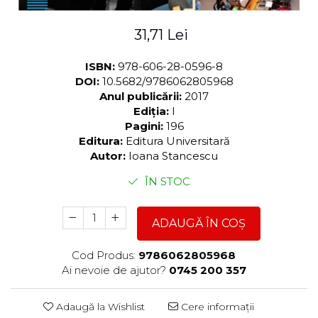
31,71 Lei
ISBN:
978-606-28-0596-8
DOI:
10.5682/9786062805968
Anul publicării:
2017
Ediția:
I
Pagini:
196
Editura:
Editura Universitară
Autor:
Ioana Stancescu
ÎN STOC
ADAUGĂ ÎN COȘ
Cod Produs:
9786062805968
Ai nevoie de ajutor?
0745 200 357
Adaugă la Wishlist
Cere informații