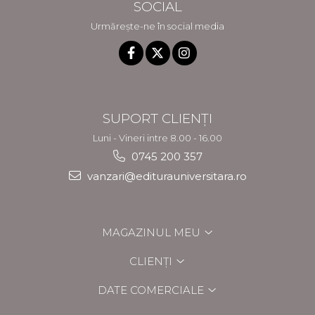
SOCIAL
Urmărește-ne în social media
SUPORT CLIENȚI
Luni - Vineri intre 8.00 - 16.00
0745 200 357
vanzari@editurauniversitara.ro
MAGAZINUL MEU
CLIENȚI
DATE COMERCIALE