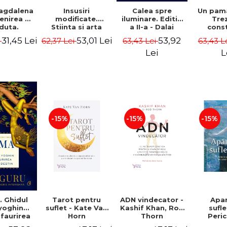
Un pam
agdalena
Insusiri
Calea spre
Tre
enirea ei
modificate.
iluminare. Editia
const
duta.
Stiinta si arta
a II-a - Dalai
umane. 
erele
meditatiei -
Lama, Jeffrey
31,45 Lei
53,01 Lei
53,92
63,43 L
i
62,37 Lei
63,43 Lei
V-a - 
lice si
Daniel Goleman,
Hopkins
To
 sacra in
Richard J.
L
Lei
inism -
Davidson
garet
rbird
-15%
-15%
-15%
Tarot pentru
ADN vindecator -
Apa
 Ghidul
suflet - Kate Van
Kashif Khan, Rod
sufle
yoghin
Horn
Thorn
Peric
faurirea
prote
ui destin