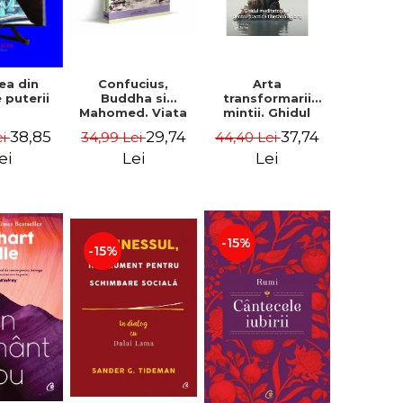
ea din
Confucius,
Arta
 puterii
Buddha si
transformarii
Mahomed. Viata
mintii. Ghidul
si invatatura lor -
meditatorului
38,85
29,74
37,74
ei
34,99 Lei
44,40 Lei
Theodor Martas
pentru practica
tibetana Lojong -
ei
Lei
Lei
B. Alan Wallace
-15%
-15%