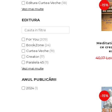
Editura Curtea Veche
(18)
-15%
Vezi mai multe
EDITURA
For You
(209)
Meditati
BookZone
(24)
ce crez
Curtea Veche
(19)
e
mindfu
Creator
(17)
40,17 Le
ata
Paralela 45
(11)
importa
Jon Ka
Vezi mai multe
ANUL PUBLICĂRII
2024
(1)
-15%