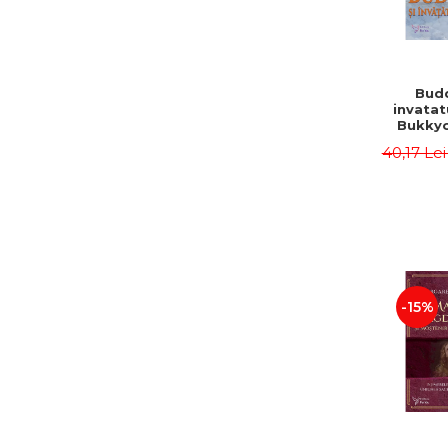
Budd
invatatu
Bukky
Ky
40,17 Le
-15%