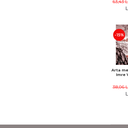
63,43 
- Sa
L
-15%
Arta med
Imre 
38,06 
L