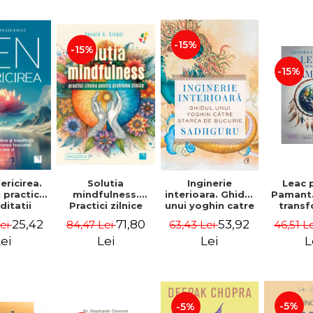
-15%
-15%
-15%
ericirea.
Leac 
Solutia
Inginerie
i practice
Pamant
mindfulness.
interioara. Ghidul
ditatii
trans
Practici zilnice
unui yoghin catre
ultivarea
tox
pentru probleme
starea de bucurie
25,42
71,80
53,92
Lei
46,51 L
84,47 Lei
63,43 Lei
in fiecare
persona
zilnice - Ronald
- Sadhguru
oshua R.
mediu.Ed
D. Siegel
ei
L
Lei
Lei
iewicz
a - 
Ing
-5%
-5%