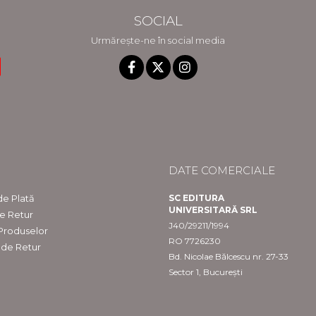
SOCIAL
Urmărește-ne în social media
DATE COMERCIALE
e Plată
SC EDITURA
UNIVERSITARĂ SRL
de Retur
J40/29211/1994
 Produselor
RO 7726230
 de Retur
Bd. Nicolae Bălcescu nr. 27-33
Sector 1, București