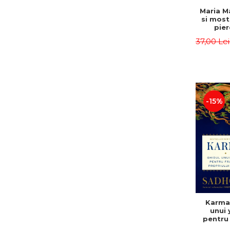
Maria M
si most
pier
Num
37,00 Le
simbo
uniunea
crest
Mar
Sta
-15%
Karma.
unui 
pentru 
propriul