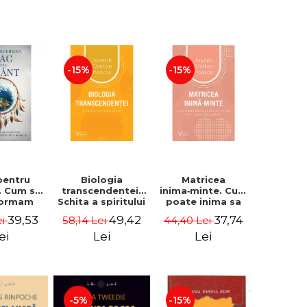
-15%
-15%
pentru
Biologia
Matricea
. Cum sa
transcendentei.
inima‑minte. Cum
formam
Schita a spiritului
poate inima sa
inele
uman - Joseph
invete mintea noi
39,53
49,42
37,74
ei
58,14 Lei
44,40 Lei
le si de
Chilton Pearce
moduri de a
itia a II-
gandi - Joseph
ei
Lei
Lei
Sandra
Chilton Pearce
erman
-5%
-15%