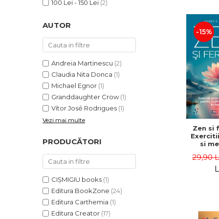
100 Lei - 150 Lei
(2)
ADMINISTRATIVE
Cum Cumpăr
ȘTIINȚE ECONOMICE
Livrare
AUTOR
ȘTIINȚE EXACTE
-15%
Politica de Retur
EDUCAȚIE FIZICĂ ȘI SPORT
Formular de Retur
PREUNIVERSITARIA
Andreia Martinescu
(2)
Distribuitori
TIMP LIBER
Claudia Nita Donca
(1)
ÎN CURS DE APARIȚIE
Michael Egnor
(1)
NOUTĂȚI
Granddaughter Crow
(1)
Vítor José Rodrigues
(1)
PACHETE DE STUDIU
Vezi mai multe
PROMOȚIILE LUNII
Zen si f
Exerciti
PRODUCĂTORI
ULTIMELE EXEMPLARE
si me
pentru c
29,90 
bucuriei 
zi - J
L
Paszk
CIȘMIGIU books
(1)
Editura BookZone
(24)
Editura Carthemia
(1)
Editura Creator
(17)