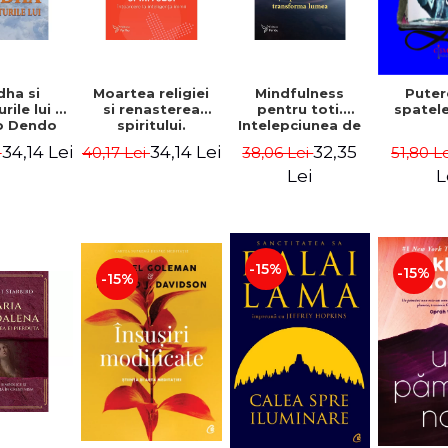
ha si
Moartea religiei
Mindfulness
Puter
rile lui -
si renasterea
pentru toti.
spatele
o Dendo
spiritului.
Intelepciunea de
okai
Intoarcere la
a transforma
34,14 Lei
34,14 Lei
32,35
i
40,17 Lei
38,06 Lei
51,80 L
inteligenta inimii
lumea - Dr. Jon
- Joseph Chilton
Kabat-Zinn
Lei
L
Pearce
-15%
-15%
-15%