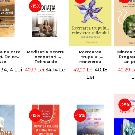
-15%
a nu este
Meditatia pentru
Recrearea
Mintea 
i. De ce
incepatori.
trupului,
Progra
ste
Tehnici de
reinvierea
an p
lnessul
constientizare,
sufletului. Cum sa
aprof
34,14 Lei
34,14 Lei
40,18
i
40,17 Lei
42,29 Lei
42,29 L
t de
mindfulness si
devii alt om.
medit
nt - Dr.
relaxare - Dr.
Editia a III-a -
Rinpo
Lei
L
bat‑Zinn
Stephanie
Deepak Chopra
Ki
Clement
-25%
-15%
-15%