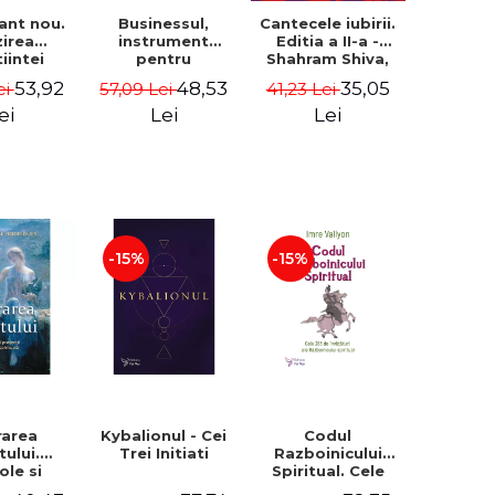
ant nou.
Businessul,
Cantecele iubirii.
zirea
instrument
Editia a II-a -
iintei
pentru
Shahram Shiva,
Editia a
schimbare
Rumi
53,92
48,53
35,05
ei
57,09 Lei
41,23 Lei
Eckhart
sociala. In dialog
lle
cu Dalai Lama -
ei
Lei
Lei
Sander G.
Tideman
-15%
-15%
rarea
Kybalionul - Cei
Codul
tului.
Trei Initiati
Razboinicului
ole si
Spiritual. Cele
ctii pe
365 de invataturi