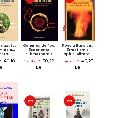
relaxata.
Genunea de foc.
Poezia Barbiana.
m de un
Experienta
Ermetism si
entru
eliberatoare a
spiritualitate -
undarea
unei femei
Melania Daniela
40,18
50,22
46,23
ei
52,86 Lei
54,39 Lei
atiei -
initiate de un
Badic
che Dza
maestru sufit -
ei
Lei
Lei
lung
Irina Tweedie
-15%
-15%