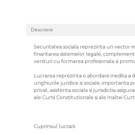
Descriere
Securitatea sociala reprezinta un vector im
finantarea sistemelor legale, complementar
venituri cu formarea profesionala si prom
Lucrarea reprezinta o abordare inedita a drep
unghiurile juridice si sociale, importanta pol
privat, asistenta sociala si jurisdictia asig
ale Curtii Constitutionale si ale Inaltei Curti
Cuprinsul lucrarii