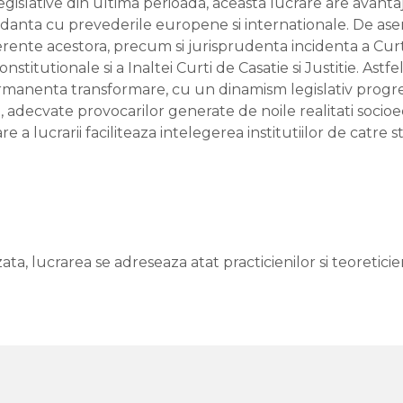
slative din ultima perioada, aceasta lucrare are avantajul
ncordanta cu prevederile europene si internationale. De 
aferente acestora, precum si jurisprudenta incidenta a Curt
titutionale si a Inaltei Curti de Casatie si Justitie. Ast
 permanenta transformare, cu un dinamism legislativ progres
 adecvate provocarilor generate de noile realitati socio
 a lucrarii faciliteaza intelegerea institutiilor de catre st
a, lucrarea se adreseaza atat practicienilor si teoreticieni