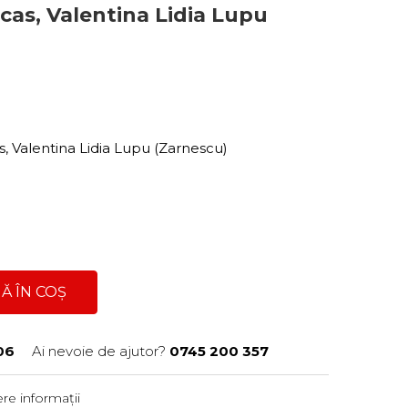
as, Valentina Lidia Lupu
, Valentina Lidia Lupu (Zarnescu)
Ă ÎN COȘ
06
Ai nevoie de ajutor?
0745 200 357
re informații