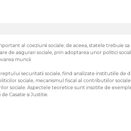
portant al coeziunii sociale; de aceea, statele trebuie s
e de asigurari sociale, prin adoptarea unor politici socia
ovarea muncii.
tului securitatii sociale, fiind analizate institutiile de d
iticilor sociale, mecanismul fiscal al contributiilor sociale,
urarilor sociale. Aspectele teoretice sunt insotite de exemp
 de Casatie si Justitie.