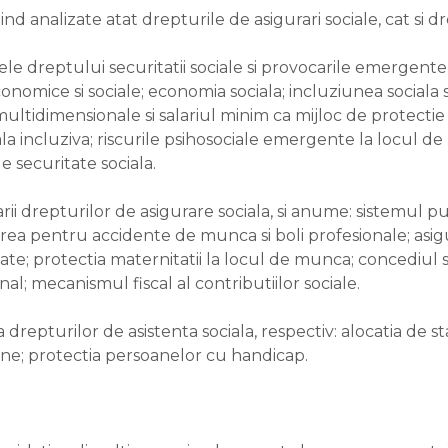
ind analizate atat drepturile de asigurari sociale, cat si dr
 dreptului securitatii sociale si provocarile emergente ale
 economice si sociale; economia sociala; incluziunea sociala
ultidimensionale si salariul minim ca mijloc de protectie
la incluziva; riscurile psihosociale emergente la locul d
 securitate sociala.
arii drepturilor de asigurare sociala, si anume: sistemul pu
rea pentru accidente de munca si boli profesionale; asigur
tate; protectia maternitatii la locul de munca; concediul 
; mecanismul fiscal al contributiilor sociale.
a drepturilor de asistenta sociala, respectiv: alocatia de s
uziune; protectia persoanelor cu handicap.