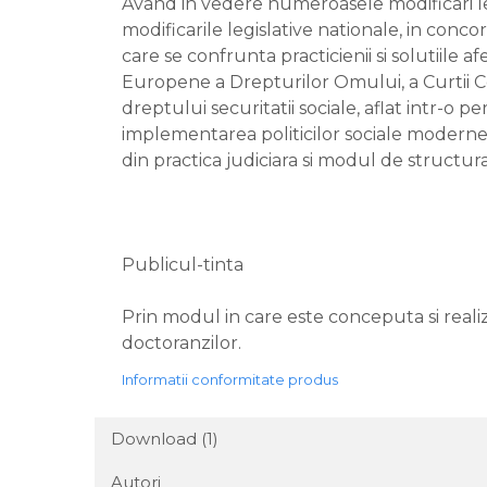
Avand in vedere numeroasele modificari legi
modificarile legislative nationale, in co
care se confrunta practicienii si solutiile 
Europene a Drepturilor Omului, a Curtii Cons
dreptului securitatii sociale, aflat intr-o
implementarea politicilor sociale moderne,
din practica judiciara si modul de structurare
Publicul-tinta
Prin modul in care este conceputa si realizat
doctoranzilor.
Informatii conformitate produs
Download (1)
Autori