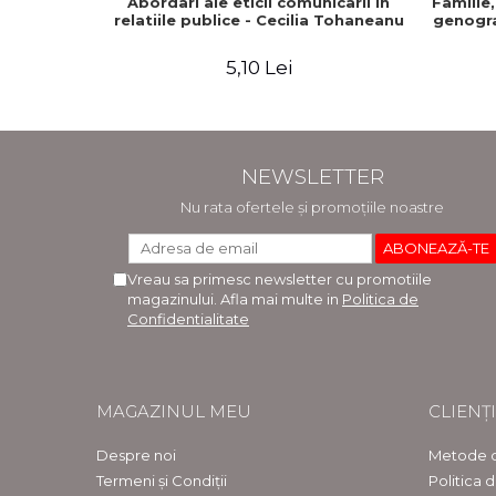
Abordari ale eticii comunicarii in
Familie,
relatiile publice - Cecilia Tohaneanu
genogra
5,10 Lei
NEWSLETTER
Nu rata ofertele și promoțiile noastre
Vreau sa primesc newsletter cu promotiile
magazinului. Afla mai multe in
Politica de
Confidentialitate
MAGAZINUL MEU
CLIENȚI
Despre noi
Metode d
Termeni și Condiții
Politica 