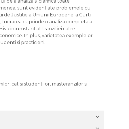
 de a analiza si clarifica toate
asemenea, sunt evidentiate problemele cu
ii de Justitie a Uniunii Europene, a Curtii
fel, lucrarea cuprinde o analiza completa a
iv circumstantiat tranzitiei catre
economice. In plus, varietatea exemplelor
udenti si practicieni.
lor, cat si studentilor, masteranzilor si