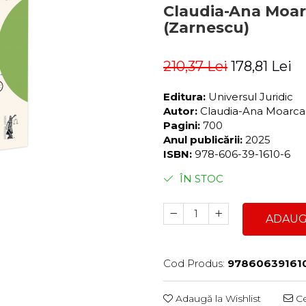
Claudia-Ana Moarc
(Zarnescu)
210,37 Lei
178,81 Lei
Editura:
Universul Juridic
Autor:
Claudia-Ana Moarcas
Pagini:
700
Anul publicării:
2025
ISBN:
978-606-39-1610-6
ÎN STOC
ADAUG
Cod Produs:
97860639161
Adaugă la Wishlist
Ce