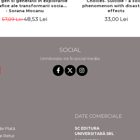
 gen si generatii in explorarile
Choices. Suicide - a soc
fice ale transformarii sociale
phenomenon with disast
- Sorana Mocanu
effects
48,53 Lei
33,00 Lei
57,09 Lei
SOCIAL
Urmărește-ne în social media
DATE COMERCIALE
e Plată
SC EDITURA
UNIVERSITARĂ SRL
de Retur