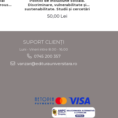
ial
Politici de incluziune socială.
Puterea im
rous
Discriminare, vulnerabilitate şi
Norme d
sustenabilitate. Studii şi cercetări
efi
50,00 Lei
SUPORT CLIENȚI
Luni - Vineri intre 8.00 - 16.00
0745 200 357
vanzari@editurauniversitara.ro