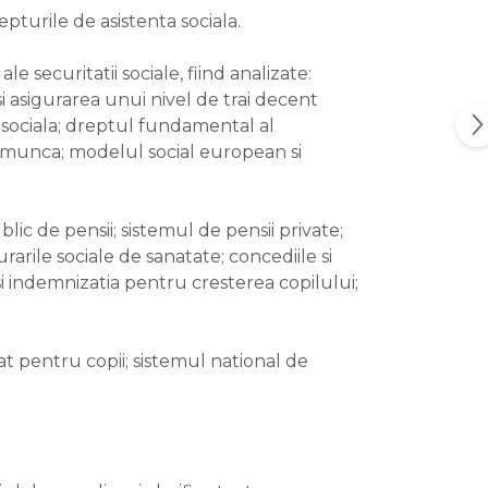
epturile de asistenta sociala.
 securitatii sociale, fiind analizate:
 si asigurarea unui nivel de trai decent
 sociala; dreptul fundamental al
e munca; modelul social european si
blic de pensii; sistemul de pensii private;
arile sociale de sanatate; concediile si
si indemnizatia pentru cresterea copilului;
tat pentru copii; sistemul national de