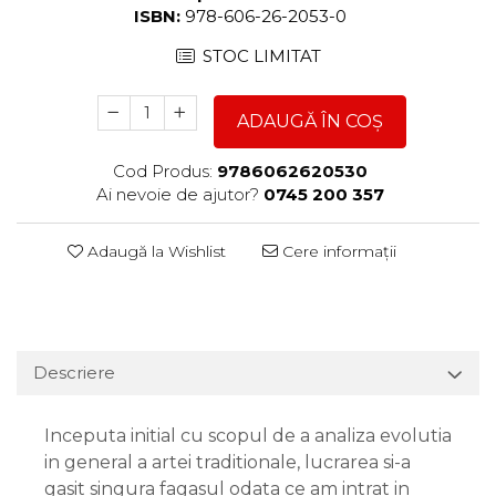
ISBN:
978-606-26-2053-0
STOC LIMITAT
ADAUGĂ ÎN COȘ
Cod Produs:
9786062620530
Ai nevoie de ajutor?
0745 200 357
Adaugă la Wishlist
Cere informații
Descriere
Inceputa initial cu scopul de a analiza evolutia
in general a artei traditionale, lucrarea si-a
gasit singura fagasul odata ce am intrat in