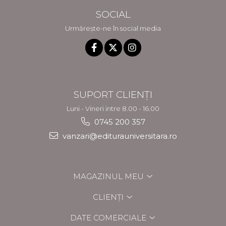
SOCIAL
Urmărește-ne în social media
SUPORT CLIENȚI
Luni - Vineri intre 8.00 - 16.00
0745 200 357
vanzari@editurauniversitara.ro
MAGAZINUL MEU
CLIENȚI
DATE COMERCIALE