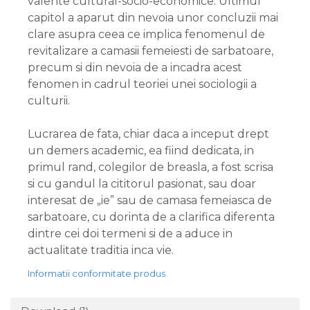
valente cultural-socio-economice. Ultimul
capitol a aparut din nevoia unor concluzii mai
clare asupra ceea ce implica fenomenul de
revitalizare a camasii femeiesti de sarbatoare,
precum si din nevoia de a incadra acest
fenomen in cadrul teoriei unei sociologii a
culturii.
Lucrarea de fata, chiar daca a inceput drept
un demers academic, ea fiind dedicata, in
primul rand, colegilor de breasla, a fost scrisa
si cu gandul la cititorul pasionat, sau doar
interesat de „ie” sau de camasa femeiasca de
sarbatoare, cu dorinta de a clarifica diferenta
dintre cei doi termeni si de a aduce in
actualitate traditia inca vie.
Informatii conformitate produs