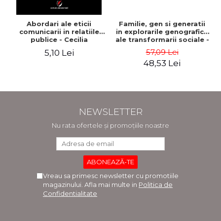
Abordari ale eticii
Familie, gen si generatii
comunicarii in relatiile
in explorarile genografice
publice - Cecilia
ale transformarii sociale -
Tohaneanu
Sorana Mocanu
57,09 Lei
5,10 Lei
48,53 Lei
NEWSLETTER
Nu rata ofertele și promoțiile noastre
Vreau sa primesc newsletter cu promotiile
magazinului. Afla mai multe in
Politica de
Confidentialitate