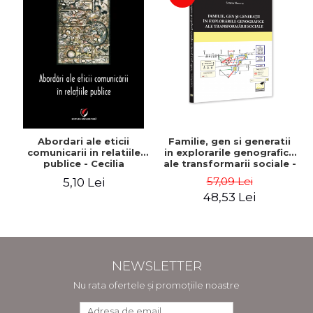
Abordari ale eticii
Familie, gen si generatii
comunicarii in relatiile
in explorarile genografice
publice - Cecilia
ale transformarii sociale -
Tohaneanu
Sorana Mocanu
57,09 Lei
5,10 Lei
48,53 Lei
NEWSLETTER
Nu rata ofertele și promoțiile noastre