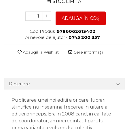
STOC LIMITAT
ADAUGĂ ÎN COȘ
Cod Produs:
9786062613402
Ai nevoie de ajutor?
0745 200 357
Adaugă la Wishlist
Cere informații
Descriere
Publicarea unei noi editii a oricarei lucrari
stiintifice nu inseamna trecerea in uitare a
editiei princeps. Era in 2008 cand, in calitate
de coordonator, am incredintat tiparului
prima varianta a volumului colectiv