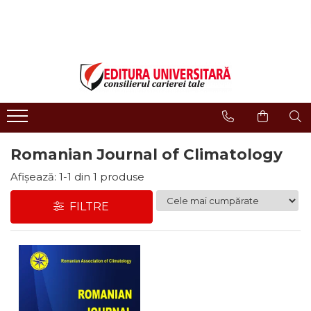
LIBRĂRIE ONLINE
Editura
Evenimente
COLECȚII DE CARTE
Despre noi
Evenimente - Lansări
ISTORIE ȘI ȘTIINȚE POLITICE
Domeniul Științe Umaniste
Interviuri
RELIGIE ȘI FILOSOFIE
Filologie
Regulament Campanii
Promotionale
ARTE - MULTIMEDIA
Religie și filosofie
FILOLOGIE
Romanian Journal of Climatology
Istorie și științe politice
SOCIOLOGIE ȘI ȘTIINȚELE
Arte și multimedia
Afișează:
1-
1
din
1
produse
COMUNICĂRII
Reviste
PSIHOLOGIE
FILTRE
Proceedings
RELAȚII INTERNAȚIONALE ȘI
DIPLOMAȚIE
Open Access
ȘTIINȚE ALE EDUCAȚIEI
Acreditare CNCS
PAMÂNTUL - CASA NOASTRĂ
Referenţi
MEDICINĂ
Cariere
ȘTIINȚE JURIDICE ȘI