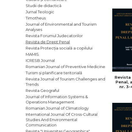
ADMINISTRATIVE
Cum Cumpăr
Studii de didactică
ȘTIINȚE ECONOMICE
Jurnal Teologic
Livrare
Timotheus
ȘTIINȚE EXACTE
Politica de Retur
Journal of Environmental and Tourism
EDUCAȚIE FIZICĂ ȘI SPORT
Analyses
Formular de Retur
PREUNIVERSITARIA
Revista Forumul Judecatorilor
Distribuitori
TIMP LIBER
Revista de Drept Penal
Revista Protecția socială a copilului
ÎN CURS DE APARIȚIE
MAMIS
NOUTĂȚI
ICRESB Journal
Romanian Journal of Preventive Medicine
PACHETE DE STUDIU
Turism și planificare teritorială
PROMOȚIILE LUNII
Revista
Revista Journal of Tourism Challenges and
Penal, a
Trends
ULTIMELE EXEMPLARE
nr. 3-
Revista Geograful
decemb
Journal of Information Systems &
Operations Management
Romanian Journal of Climatology
International Journal Of Cross-Cultural
Studies And Environmental
Communication
Revista "Universitas Geographica"