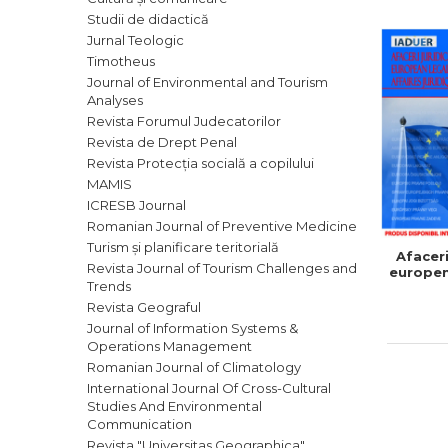
ADMINISTRATIVE
Cum Cumpăr
Studii de didactică
ȘTIINȚE ECONOMICE
Jurnal Teologic
Livrare
Timotheus
ȘTIINȚE EXACTE
Politica de Retur
Journal of Environmental and Tourism
EDUCAȚIE FIZICĂ ȘI SPORT
Analyses
Formular de Retur
PREUNIVERSITARIA
Revista Forumul Judecatorilor
Distribuitori
TIMP LIBER
Revista de Drept Penal
Revista Protecția socială a copilului
ÎN CURS DE APARIȚIE
MAMIS
NOUTĂȚI
ICRESB Journal
Romanian Journal of Preventive Medicine
PACHETE DE STUDIU
Turism și planificare teritorială
Afaceri
PROMOȚIILE LUNII
Revista Journal of Tourism Challenges and
europen
Trends
ULTIMELE EXEMPLARE
Revista Geograful
Journal of Information Systems &
Operations Management
Romanian Journal of Climatology
International Journal Of Cross-Cultural
Studies And Environmental
Communication
Revista "Universitas Geographica"