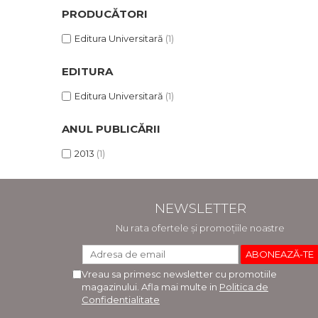
PRODUCĂTORI
Editura Universitară
(1)
EDITURA
Editura Universitară
(1)
ANUL PUBLICĂRII
2013
(1)
NEWSLETTER
Nu rata ofertele și promoțiile noastre
Vreau sa primesc newsletter cu promotiile
magazinului. Afla mai multe in
Politica de
Confidentialitate