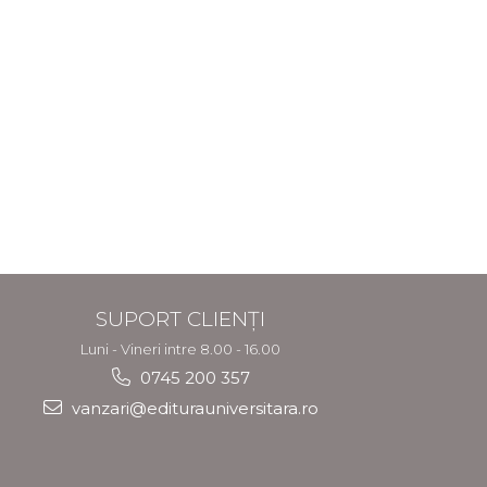
SUPORT CLIENȚI
Luni - Vineri intre 8.00 - 16.00
0745 200 357
vanzari@editurauniversitara.ro