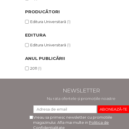
PRODUCĂTORI
Editura Universitară
(1)
EDITURA
Editura Universitară
(1)
ANUL PUBLICĂRII
2011
(1)
NEWSLETTER
Nu rata ofertele și promoțiile noastre
Vreau sa primesc newsletter cu promotiile
magazinului. Afla mai multe in
Politica de
Confidentialitate