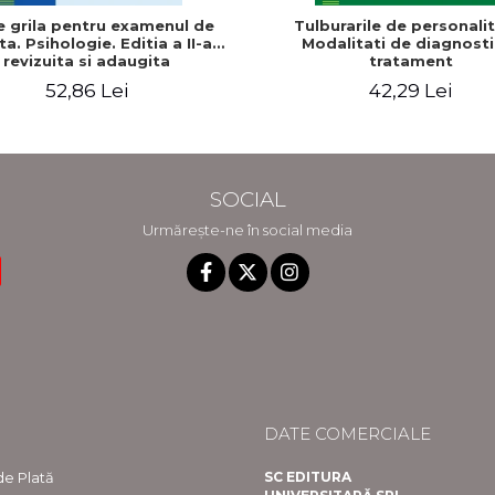
e grila pentru examenul de
Tulburarile de personalit
ta. Psihologie. Editia a II-a
Modalitati de diagnosti
revizuita si adaugita
tratament
52,86 Lei
42,29 Lei
SOCIAL
Urmărește-ne în social media
DATE COMERCIALE
e Plată
SC EDITURA