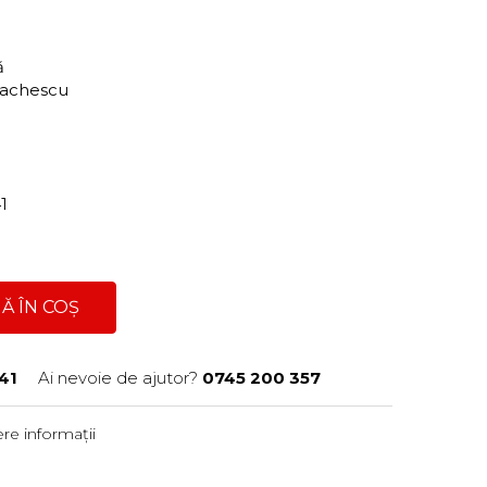
ră
Enachescu
41
Ă ÎN COȘ
41
Ai nevoie de ajutor?
0745 200 357
re informații