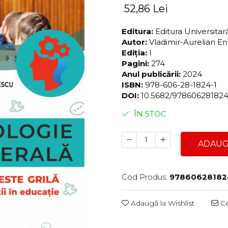
52,86 Lei
Editura:
Editura Universita
Autor:
Vladimir-Aurelian 
Ediția:
I
Pagini:
274
Anul publicării:
2024
ISBN:
978-606-28-1824-1
DOI:
10.5682/97860628182
ÎN STOC
ADAUG
Cod Produs:
97860628182
Adaugă la Wishlist
Ce