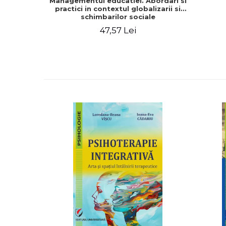
Managementul educatiei. Abordari si
practici in contextul globalizarii si
schimbarilor sociale
47,57 Lei