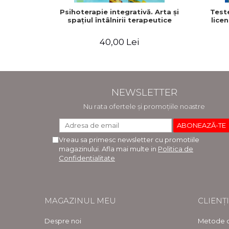
Psihoterapie integrativă. Arta şi
Test
spaţiul întâlnirii terapeutice
licen
40,00 Lei
NEWSLETTER
Nu rata ofertele și promoțiile noastre
Vreau sa primesc newsletter cu promotiile
magazinului. Afla mai multe in
Politica de
Confidentialitate
MAGAZINUL MEU
CLIENȚI
Despre noi
Metode d