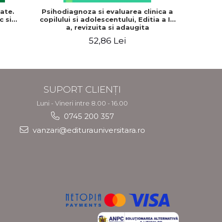
ate.
Psihodiagnoza si evaluarea clinica a
Dependent
c si
copilului si adolescentului, Editia a II-
de ajutor
a, revizuita si adaugita
de noro
Stel
52,86 Lei
SUPORT CLIENȚI
Luni - Vineri intre 8.00 - 16.00
0745 200 357
vanzari@editurauniversitara.ro