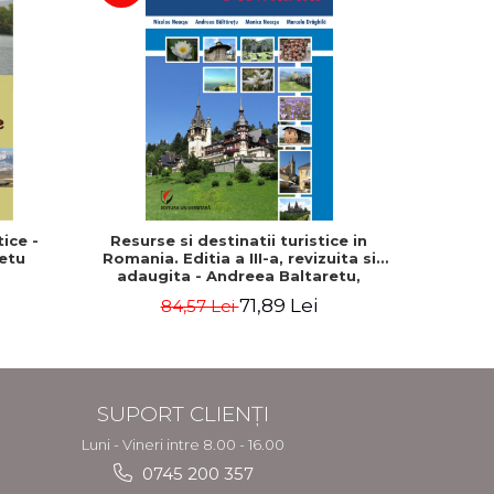
ice -
Resurse si destinatii turistice in
Asezari
etu
Romania. Editia a III-a, revizuita si
amenaja
adaugita - Andreea Baltaretu,
Elena Bog
Marcela Draghila, Monica Neacsu,
71,89 Lei
84,57 Lei
Nicolae Neacsu
SUPORT CLIENȚI
Luni - Vineri intre 8.00 - 16.00
0745 200 357