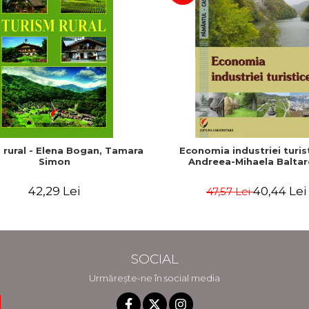
 rural - Elena Bogan, Tamara
Economia industriei turist
Simon
Andreea-Mihaela Baltar
42,29 Lei
40,44 Lei
47,57 Lei
SOCIAL
Urmărește-ne în social media