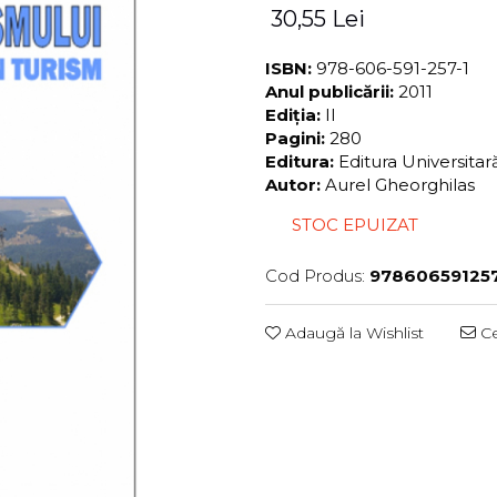
30,55 Lei
ISBN:
978-606-591-257-1
Anul publicării:
2011
Ediția:
II
Pagini:
280
Editura:
Editura Universita
Autor:
Aurel Gheorghilas
STOC EPUIZAT
Cod Produs:
97860659125
Adaugă la Wishlist
Ce