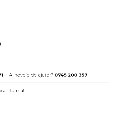
ră
71
Ai nevoie de ajutor?
0745 200 357
re informații