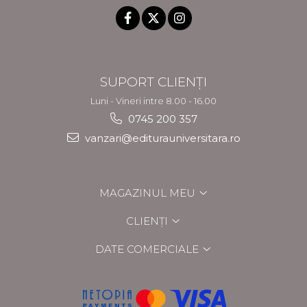
SUPORT CLIENȚI
Luni - Vineri intre 8.00 - 16.00
0745 200 357
vanzari@editurauniversitara.ro
MAGAZINUL MEU
CLIENȚI
DATE COMERCIALE