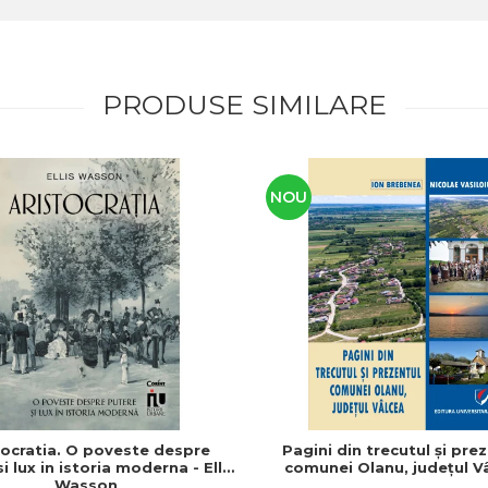
PRODUSE SIMILARE
NOU
tocratia. O poveste despre
Pagini din trecutul şi pre
i lux in istoria moderna - Ellis
comunei Olanu, judeţul V
Wasson