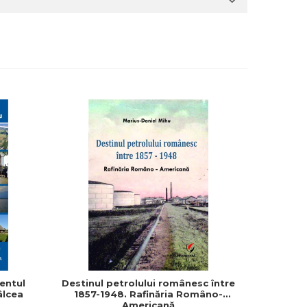
-10%
zentul
Destinul petrolului românesc între
Dialog 
âlcea
1857-1948. Rafinăria Româno-
Regele Ca
Americană