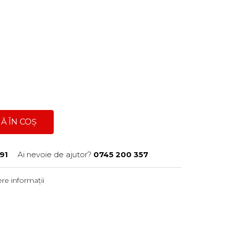
Ă ÎN COȘ
91
Ai nevoie de ajutor?
0745 200 357
re informații