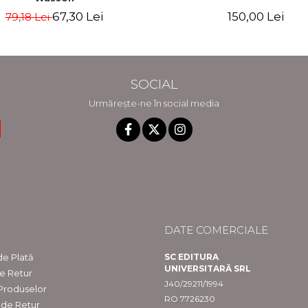
67,30 Lei
150,00 Lei
79,18 Lei
SOCIAL
Urmărește-ne în social media
DATE COMERCIALE
e Plată
SC EDITURA
UNIVERSITARĂ SRL
de Retur
J40/29211/1994
 Produselor
RO 7726230
 de Retur