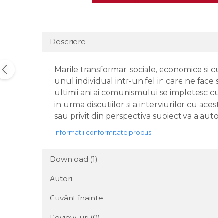
Descriere
Marile transformari sociale, economice si cul
unul individual intr-un fel in care ne fac
ultimii ani ai comunismului se impletesc cu
in urma discutiilor si a interviurilor cu ac
sau privit din perspectiva subiectiva a aut
Informatii conformitate produs
Download (1)
Autori
Cuvânt înainte
Review-uri
(0)