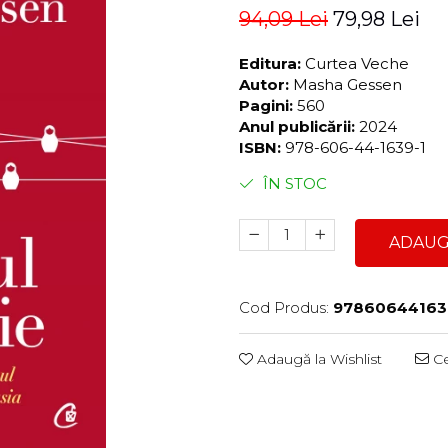
94,09 Lei
79,98 Lei
Editura:
Curtea Veche
Autor:
Masha Gessen
Pagini:
560
Anul publicării:
2024
ISBN:
978-606-44-1639-1
ÎN STOC
ADAUG
Cod Produs:
97860644163
Adaugă la Wishlist
Ce