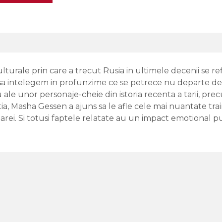
turale prin care a trecut Rusia in ultimele decenii se refle
e sa intelegem in profunzime ce se petrece nu departe de
 ale unor personaje-cheie din istoria recenta a tarii, pre
estia, Masha Gessen a ajuns sa le afle cele mai nuantate tra
oarei. Si totusi faptele relatate au un impact emotional pu