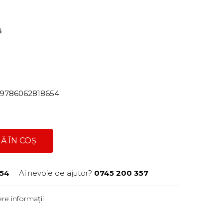
ră
n
82/9786062818654
Ă ÎN COȘ
54
Ai nevoie de ajutor?
0745 200 357
re informații