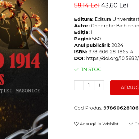
58,14 Lei
43,60 Lei
Editura:
Editura Universita
Autor:
Gheorghe Bichicea
Ediția:
I
Pagini:
560
Anul publicării:
2024
ISBN:
978-606-28-1865-4
DOI:
https://doi.org/10.56
ÎN STOC
ADAUG
Cod Produs:
97860628186
Adaugă la Wishlist
Ce