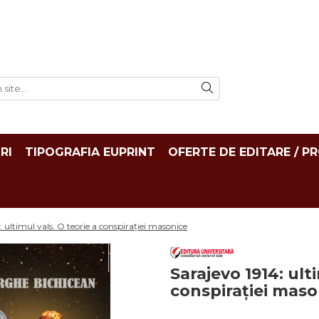
RI
TIPOGRAFIA EUPRINT
OFERTE DE EDITARE / P
: ultimul vals. O teorie a conspirației masonice
Sarajevo 1914: ult
conspirației maso