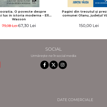
tocratia. O poveste despre
Pagini din trecutul şi pre
i lux in istoria moderna - Ellis
comunei Olanu, judeţul V
Wasson
67,30 Lei
150,00 Lei
79,18 Lei
SOCIAL
Urmărește-ne în social media
DATE COMERCIALE