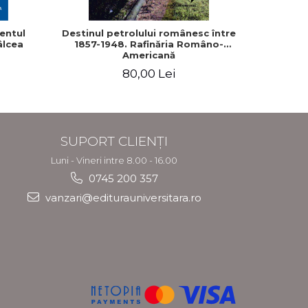
zentul
Destinul petrolului românesc între
Dialog 
âlcea
1857-1948. Rafinăria Româno-
Regele Ca
Americană
80,00 Lei
9
SUPORT CLIENȚI
Luni - Vineri intre 8.00 - 16.00
0745 200 357
vanzari@editurauniversitara.ro