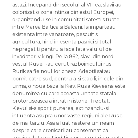
astazi. Incepand din secolul al VI-lea, slavii au
colonizat o zona intinsa din estul Europei,
organizandu-se in comunitati satesti situate
intre Marea Baltica si Balcani. Isi imparteau
existenta intre vanatoare, pescuit si
agricultura, fiind in esenta pasnici si total
nepregatiti pentru a face fata valulul de
invadatori vikingi. Pe la 862, slavii din nord-
vestul Rusiei i-au cerut razboinicului rus
Rurik sa fie noul lor cneaz. Adeptii sai au
pornit catre sud, pentru a-si stabili, in cele din
urma, o noua baza la Kiev. Rusia Kieveana este
denumirea cu care aceasta unitate statala
protoruseasca a intrat in istorie. Treptat,
Kievul si-a sporit puterea, extinzandu-si
influenta asupra unor vaste regiuni ale Rusiei
de mai tarziu. Asa a luat nastere un neam
despre care cronicarii au consemnat ca
„oricine il stie ca fiind ticalos si crud si nu arata