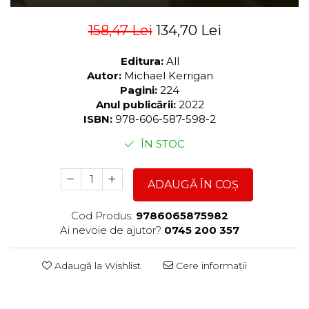
158,47 Lei
134,70 Lei
Editura:
All
Autor:
Michael Kerrigan
Pagini:
224
Anul publicării:
2022
ISBN:
978-606-587-598-2
ÎN STOC
ADAUGĂ ÎN COȘ
Cod Produs:
9786065875982
Ai nevoie de ajutor?
0745 200 357
Adaugă la Wishlist
Cere informații