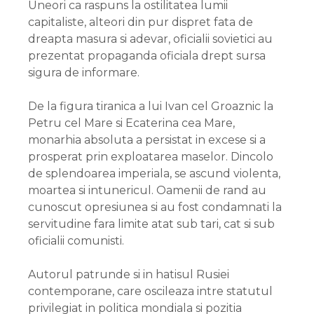
Uneori ca raspuns la ostilitatea lumii
capitaliste, alteori din pur dispret fata de
dreapta masura si adevar, oficialii sovietici au
prezentat propaganda oficiala drept sursa
sigura de informare.
De la figura tiranica a lui Ivan cel Groaznic la
Petru cel Mare si Ecaterina cea Mare,
monarhia absoluta a persistat in excese si a
prosperat prin exploatarea maselor. Dincolo
de splendoarea imperiala, se ascund violenta,
moartea si intunericul. Oamenii de rand au
cunoscut opresiunea si au fost condamnati la
servitudine fara limite atat sub tari, cat si sub
oficialii comunisti.
Autorul patrunde si in hatisul Rusiei
contemporane, care oscileaza intre statutul
privilegiat in politica mondiala si pozitia