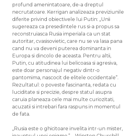
profund amenintatoare, de-a dreptul
necrutatoare. Kerrigan analizeaza previziunile
diferite privind obiectivele lui Putin: „Unii
sugereaza ca presedintele rus si-a propus sa
reconstruiasca Rusia imperiala ca un stat
autoritar, cvasisovietic, care nu se va lasa pana
cand nu va deveni puterea dominanta in
Europa si dincolo de aceasta. Pentru altii,
Putin, cu atitudinea lui belicoasa si agresiva,
este doar personajul negativ dintr-o
pantomima, nascocit de elitele occidentale”.
Rezultatul: o poveste fascinanta, redata cu
luciditate si precizie, despre statul asupra
caruia planeaza cele mai multe curiozitati,
acuzatii si intrebari fara raspuns in momentul
de fata.
„Rusia este o ghicitoare invelita intr-un mister,
inauntrul unei enigme.” – Winston Churchill