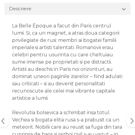
Descriere
La Belle Époque a facut din Paris centrul
lumii. Si, ca un magnet, a atras doua categorii
privilegiate de rusi: membri ai bogatei familii
imperiale si artisti talentati. Romanovii erau
celebri pentru usurinta cu care cheltuiau
sume imense pe proprietati si pe distractii.
Artistii au deschis in Paris noi orizonturi, au
dominat uneori paginile ziarelor – fiind adulati
sau criticati – si au devenit personalitati
recunoscute ale celei mai vibrante capitale
artistice a lumii.
Revolutia bolsevica a schimbat insa totul.
Vechea si bogata elita rusa s-a prabusit ca un
meteorit. Nobilii care au reusit sa fuga din tara
cuprinsa de haos si razboi civil s-au vazut – in