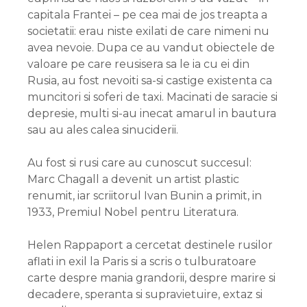
capitala Frantei – pe cea mai de jos treapta a
societatii: erau niste exilati de care nimeni nu
avea nevoie. Dupa ce au vandut obiectele de
valoare pe care reusisera sa le ia cu ei din
Rusia, au fost nevoiti sa-si castige existenta ca
muncitori si soferi de taxi. Macinati de saracie si
depresie, multi si-au inecat amarul in bautura
sau au ales calea sinuciderii.
Au fost si rusi care au cunoscut succesul:
Marc Chagall a devenit un artist plastic
renumit, iar scriitorul Ivan Bunin a primit, in
1933, Premiul Nobel pentru Literatura.
Helen Rappaport a cercetat destinele rusilor
aflati in exil la Paris si a scris o tulburatoare
carte despre mania grandorii, despre marire si
decadere, speranta si supravietuire, extaz si