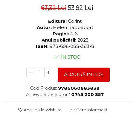
63,32 Lei
53,82 Lei
Editura:
Corint
Autor:
Helen Rappaport
Pagini:
416
Anul publicării:
2023
ISBN:
978-606-088-383-8
ÎN STOC
ADAUGĂ ÎN COȘ
Cod Produs:
9786060883838
Ai nevoie de ajutor?
0745 200 357
Adaugă la Wishlist
Cere informații