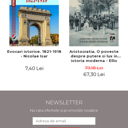
Evocari istorice. 1821-1918
Aristocratia. O poveste
- Nicolae Isar
despre putere si lux in
istoria moderna - Ellis
Wasson
79,18 Lei
7,40 Lei
67,30 Lei
NEWSLETTER
Nu rata ofertele și promoțiile noastre