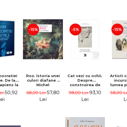
-15%
-5%
-15%
ocratiei
Roz. Istoria unei
Cat vezi cu ochii.
Artisti 
e. De la
culori diafane -
Despre
incurs
piens la
Michel
construirea de
lumea p
Videns.
Pastoureau
imagini - Costin
Am
50,92
57,80
93,10
Lei
68,00 Lei
98,00 Lei
58,00 L
 I - Vlad
Popescu
Grigo
imescu
Luch
ei
Lei
Lei
L
Tonitza 
Mun