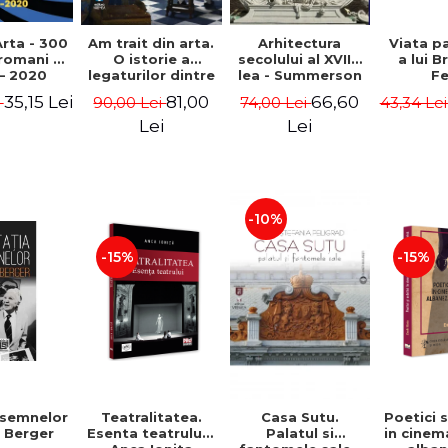
rta - 300
Am trait din arta.
Arhitectura
Viata p
 romani -
O istorie a
secolului al XVIII-
a lui B
– 2020
legaturilor dintre
lea - Summerson
Fe
artele plastice si
John
Timm
35,15 Lei
81,00
66,60
i
90,00 Lei
74,00 Lei
43,34 Le
comert - Andreas
Wild
Lei
Lei
-10%
-15%
-15%
 semnelor
Teatralitatea.
Casa Sutu.
Poetici s
 Berger
Esenta teatrului -
Palatul si
in cinem