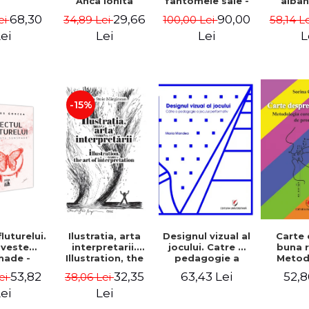
Anca Ionita
fantomele sale -
alban
Nazen Stefania
balcanic
68,30
29,66
90,00
ei
34,89 Lei
100,00 Lei
58,14 L
Peligrad
Ri
ei
Lei
Lei
L
-15%
Ilustratia, arta
Designul vizual al
Carte
luturelui.
interpretarii.
jocului. Catre o
buna r
veste
Illustration, the
pedagogie a
Metod
hade -
art of
jocului
core
 Gorcea
32,35
63,43 Lei
52,8
53,82
38,06 Lei
ei
interpretation -
performativ -
defect
Aurelia Stoie
Maria Mandea
pron
Lei
ei
Marginean