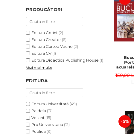
PRODUCĂTORI
Editura Corint
(2)
Editura Creator
(5)
Editura Curtea Veche
(2)
Editura CV
(1)
Bucu
Editura Didactica Publishing House
(1)
Port
acuarela
Vezi mai multe
III-a -
150,00 
Le
EDITURA
L
Editura Universitară
(49)
Paideia
(17)
Vellant
(15)
-5%
Pro Universitaria
(12)
Publica
(9)