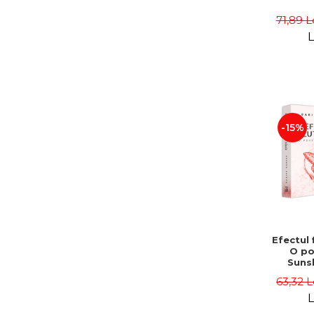
71,89 L
L
-15%
Efectul f
O po
Suns
Darius
63,32 L
L