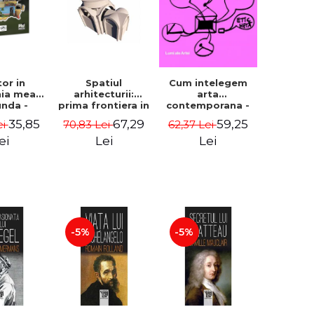
Cum intelegem
tor in
Spatiul
arta
ia mea
arhitecturii:
contemporana -
unda -
prima frontiera in
George Plesu
idiu
cercetare -
59,25
35,85
67,29
62,37 Lei
ei
70,83 Lei
gescu
Coordonator
Cosmin
Lei
ei
Lei
Anghelache
-5%
-5%