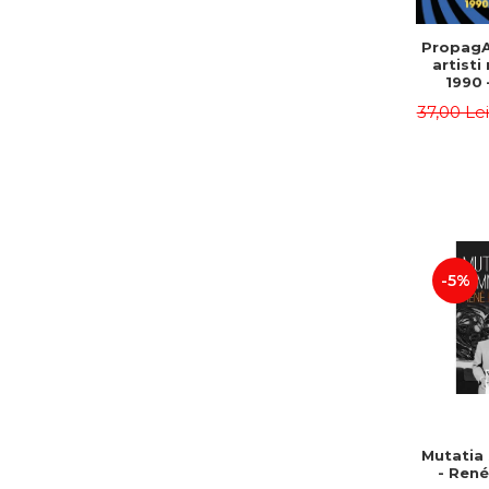
PropagA
artisti
1990 
37,00 Le
-5%
Mutatia
- René