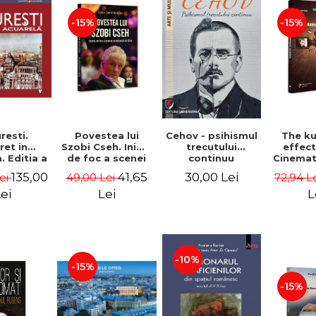
-15%
-15%
Cehov - psihismul
resti.
Povestea lui
The k
trecutului
ret in
Szobi Cseh. Inima
effec
continuu
. Editia a
de foc a scenei
Cinema
 Gheorghe
romanesti de film
to Tel
30,00 Lei
135,00
41,65
Lei
49,00 Lei
72,94 L
ahu
- Gabriel-Catalin
News
Butoi-Put
Stavre, 
ei
Lei
L
Cristia
Monica I
-10%
-15%
-15%