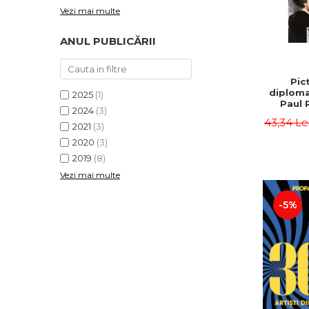
Vezi mai multe
ANUL PUBLICĂRII
Pict
diploma
2025
(1)
Paul 
2024
(3)
43,34 Le
2021
(3)
2020
(3)
2019
(8)
Vezi mai multe
-5%