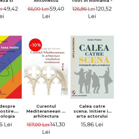
eza si
Antonescu
foot in Romania -
a - Enxhi
Reid Yalom
49,42
59,40
120,52
ei
66,00 Lei
126,86 Lei
sta
ei
Lei
Lei
-10%
 despre
Calea catre
Curentul
ostire.
scena. Initiere in
Mediteraneean in
ologia
arta actorului
arhitectura
ctarii
interbelica
6 Lei
15,86 Lei
141,30
157,00 Lei
elor de
romaneasca -
untie
Madalin
Lei
Ghigeanu