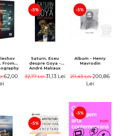
-5%
-5%
uleshov
Saturn. Eseu
Album - Henry
t. From
despre Goya -
Mavrodin
tography
André Malraux
evision
62,00
31,13 Lei
200,86
ei
32,77 Lei
211,43 Lei
 - Ion
Sebastian
ei
Lei
n Chelu,
lie-Prica
-5%
-5%