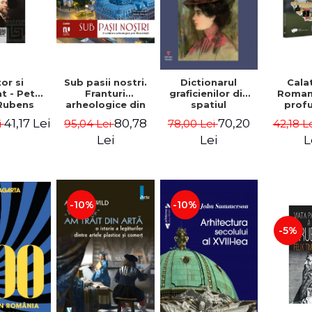
Sub pasii nostri.
or si
Dictionarul
Cala
Franturi
t - Peter
graficienilor din
Roman
arheologice din
Rubens
spatiul
prof
Bucuresti - Vasile
romanesc,
Ov
80,78
41,17 Lei
70,20
95,04 Lei
i
78,00 Lei
42,18 L
Opris (coord.),
secolul al XIX-lea
Geor
Sorin Clesiu,
- Ionescu Adrian-
Lei
Lei
L
Adelina-Elena
Silvan
Darie, Elena
Gavrila
-10%
-10%
-5%