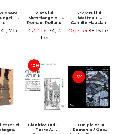
asionata
Viata lui
Secretul lui
ruegel -
Michelangelo -
Watteau -
lix
Romain Rolland
Camille Mauclair
ermans
41,17 Lei
34,14
38,16 Lei
i
35,94 Lei
40,17 Lei
Lei
-10%
-5%
i estetici
Cladiri&Studii -
Cu un picior in
atografia
Petre A.
Romania / One