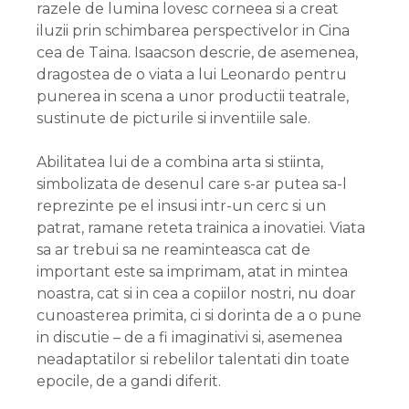
razele de lumina lovesc corneea si a creat
iluzii prin schimbarea perspectivelor in Cina
cea de Taina. Isaacson descrie, de asemenea,
dragostea de o viata a lui Leonardo pentru
punerea in scena a unor productii teatrale,
sustinute de picturile si inventiile sale.
Abilitatea lui de a combina arta si stiinta,
simbolizata de desenul care s-ar putea sa-l
reprezinte pe el insusi intr-un cerc si un
patrat, ramane reteta trainica a inovatiei. Viata
sa ar trebui sa ne reaminteasca cat de
important este sa imprimam, atat in mintea
noastra, cat si in cea a copiilor nostri, nu doar
cunoasterea primita, ci si dorinta de a o pune
in discutie – de a fi imaginativi si, asemenea
neadaptatilor si rebelilor talentati din toate
epocile, de a gandi diferit.