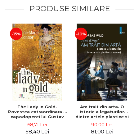
PRODUSE SIMILARE
-15%
-10%
The Lady in Gold.
Am trait din arta. O
Povestea extraordinara a
istorie a legaturilor
capodoperei lui Gustav
dintre artele plastice si
Klimt. Portretul lui Adele
comert - Andreas Wild
68,71 Lei
90,00 Lei
Bloch-Bauer - Anne-Marie
58,40 Lei
81,00 Lei
O’Connor