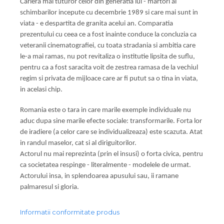
Cariera mai tuturor celor din generatia lui - martori ai
schimbarilor incepute cu decembrie 1989 si care mai sunt in
viata - e despartita de granita acelui an. Comparatia
prezentului cu ceea ce a fost inainte conduce la concluzia ca
veteranii cinematografiei, cu toata stradania si ambitia care
le-a mai ramas, nu pot revitaliza o institutie lipsita de suflu,
pentru ca a fost saracita voit de zestrea ramasa de la vechiul
regim si privata de mijloace care ar fi putut sa o tina in viata,
in acelasi chip.
Romania este o tara in care marile exemple individuale nu
aduc dupa sine marile efecte sociale: transformarile. Forta lor
de iradiere (a celor care se individualizeaza) este scazuta. Atat
in randul maselor, cat si al diriguitorilor.
Actorul nu mai reprezinta (prin el insusi) o forta civica, pentru
ca societatea respinge - literalmente - modelele de urmat.
Actorului insa, in splendoarea apusului sau, ii ramane
palmaresul si gloria.
Informatii conformitate produs