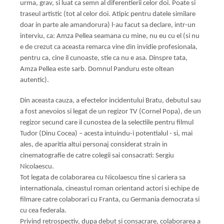
urma, grav, si luat ca semn al diferentierii celor doi. Poate si
traseul artistic (tot al celor doi. Atipic pentru datele similare
doar in parte ale amandorura) l-au facut sa declare, intr-un
interviu, ca: Amza Pellea seamana cu mine, nu eu cu el (si nu
e de crezut ca aceasta remarca vine din invidie profesionala,
pentru ca, cine il cunoaste, stie ca nu e asa. Dinspre tata,
Amza Pellea este sarb. Domnul Panduru este oltean
autentic).
Din aceasta cauza, a efectelor incidentului Bratu, debutul sau
a fost anevoios si legat de un regizor TV (Cornel Popa), de un
regizor secund care il cunostea de la selectiile pentru filmul
Tudor (Dinu Cocea) – acesta intuindu-i potentialul - si, mai
ales, de aparitia altui personaj considerat strain in
cinematografie de catre colegii sai consacrati: Sergiu
Nicolaescu.
Tot legata de colaborarea cu Nicolaescu tine si cariera sa
internationala, cineastul roman orientand actori si echipe de
filmare catre colaborari cu Franta, cu Germania democrata si
cu cea federala.
Privind retrospectiv, dupa debut si consacrare, colaborarea a