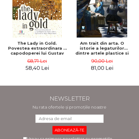
The Lady in Gold.
Am trait din arta. O
Povestea extraordinara a
istorie a legaturilor
capodoperei lui Gustav
dintre artele plastice si
Klimt. Portretul lui Adele
comert - Andreas Wild
68,71 Lei
90,00 Lei
Bloch-Bauer - Anne-Marie
58,40 Lei
81,00 Lei
O’Connor
NEWSLETTER
Nu rata ofertele și promoțiile noastre
Vreau sa primesc newsletter cu promotiile