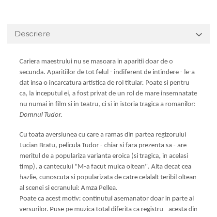
Descriere
Cariera maestrului nu se masoara in aparitii doar de o
secunda. Aparitiilor de tot felul - indiferent de intindere - le-a
dat insa o incarcatura artistica de rol titular. Poate si pentru
ca, la inceputul ei, a fost privat de un rol de mare insemnatate
nu numai in film si in teatru, ci si in istoria tragica a romanilor:
Domnul Tudor.
Cu toata aversiunea cu care a ramas din partea regizorului
Lucian Bratu, pelicula Tudor - chiar si fara prezenta sa - are
meritul de a populariza varianta eroica (si tragica, in acelasi
timp), a cantecului "M-a facut muica oltean". Alta decat cea
hazlie, cunoscuta si popularizata de catre celalalt teribil oltean
al scenei si ecranului: Amza Pellea.
Poate ca acest motiv: continutul asemanator doar in parte al
versurilor. Puse pe muzica total diferita ca registru - acesta din