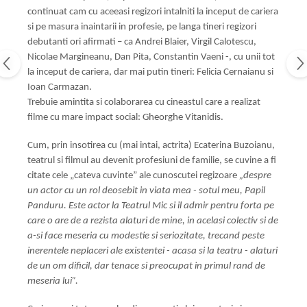
continuat cam cu aceeasi regizori intalniti la inceput de cariera
si pe masura inaintarii in profesie, pe langa tineri regizori
debutanti ori afirmati – ca Andrei Blaier, Virgil Calotescu,
Nicolae Margineanu, Dan Pita, Constantin Vaeni -, cu unii tot
la inceput de cariera, dar mai putin tineri: Felicia Cernaianu si
Ioan Carmazan.
Trebuie amintita si colaborarea cu cineastul care a realizat
filme cu mare impact social: Gheorghe Vitanidis.
Cum, prin insotirea cu (mai intai, actrita) Ecaterina Buzoianu,
teatrul si filmul au devenit profesiuni de familie, se cuvine a fi
citate cele „cateva cuvinte” ale cunoscutei regizoare
„despre
un actor cu un rol deosebit in viata mea - sotul meu, Papil
Panduru. Este actor la Teatrul Mic si il admir pentru forta pe
care o are de a rezista alaturi de mine, in acelasi colectiv si de
a-si face meseria cu modestie si seriozitate, trecand peste
inerentele neplaceri ale existentei - acasa si la teatru - alaturi
de un om dificil, dar tenace si preocupat in primul rand de
meseria lui”.