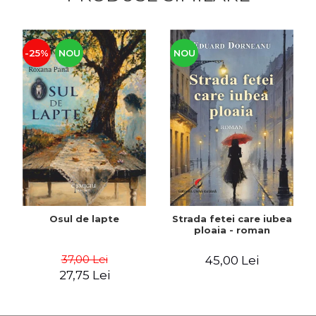
-25%
NOU
NOU
Osul de lapte
Strada fetei care iubea
ploaia - roman
37,00 Lei
45,00 Lei
27,75 Lei