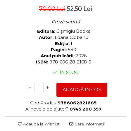
70,00 Lei
52,50 Lei
Proză scurtă
Editura:
Cișmigiu Books
Autor:
Loana Ciobanu
Ediția:
I
Pagini:
540
Anul publicării:
2026
ISBN:
978-606-28-2168-5
ÎN STOC
ADAUGĂ ÎN COȘ
Cod Produs:
9786062821685
Ai nevoie de ajutor?
0745 200 357
Adaugă la Wishlist
Cere informații