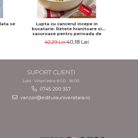
data se
Lupta cu cancerul incepe in
Previne 
bucatarie. Retete hranitoare si
medicinal
savuroase pentru perioada de
Editia a
tratament si recuperare - Rebecca
40,18 Lei
42,29 Lei
Katz, Mat Edelson
SUPORT CLIENȚI
Luni - Vineri intre 8.00 - 16.00
0745 200 357
vanzari@editurauniversitara.ro