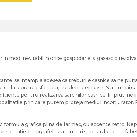
 in mod inevitabil in orice gospodarie isi gasesc o rezol
licitante, se intampla adesea ca treburile casnice sa ne pu
 ca la o bunica sfatoasa, cu idei ingenioase. Nu numai ca
ficiente pentru realizarea sarcinilor casnice. In plus, n
odalitatile prin care putem proteja mediul inconjurator.
are o formula grafica plina de farmec, cu accente retro. Ne
 mare atentie. Paragrafele cu trucuri sunt ordonate alfab