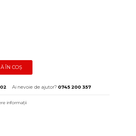
Ă ÎN COȘ
202
Ai nevoie de ajutor?
0745 200 357
re informații