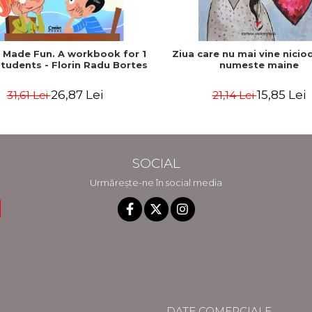
h Made Fun. A workbook for 1
Ziua care nu mai vine nicio
tudents - Florin Radu Bortes
numeste maine
26,87 Lei
15,85 Lei
31,61 Lei
21,14 Lei
SOCIAL
Urmărește-ne în social media
DATE COMERCIALE