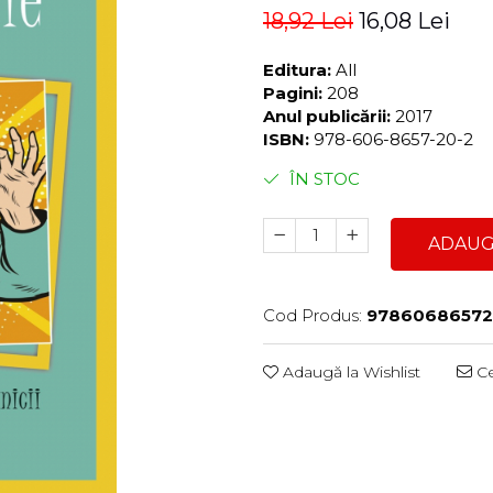
18,92 Lei
16,08 Lei
Editura:
All
Pagini:
208
Anul publicării:
2017
ISBN:
978-606-8657-20-2
ÎN STOC
ADAUG
Cod Produs:
9786068657
Adaugă la Wishlist
Ce