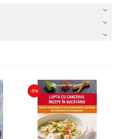
-5%
-25%