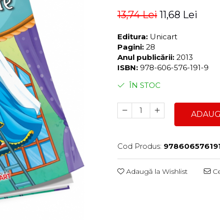
13,74 Lei
11,68 Lei
Editura:
Unicart
Pagini:
28
Anul publicării:
2013
ISBN:
978-606-576-191-9
ÎN STOC
ADAUG
Cod Produs:
97860657619
Adaugă la Wishlist
Ce