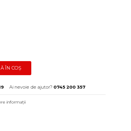
Ă ÎN COȘ
19
Ai nevoie de ajutor?
0745 200 357
re informații