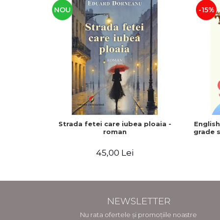
NOU
-15%
Strada fetei care iubea ploaia -
Englis
roman
grade s
45,00 Lei
NEWSLETTER
Nu rata ofertele și promoțiile noastre