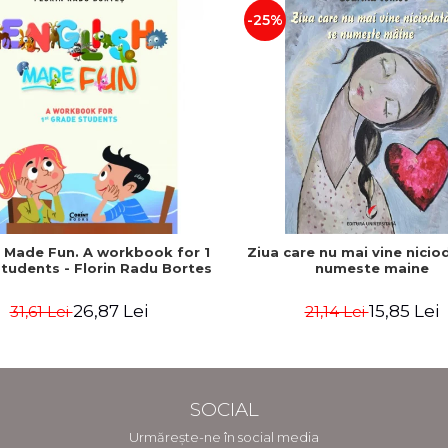
-25%
h Made Fun. A workbook for 1
Ziua care nu mai vine nicio
tudents - Florin Radu Bortes
numeste maine
26,87 Lei
15,85 Lei
31,61 Lei
21,14 Lei
SOCIAL
Urmărește-ne în social media