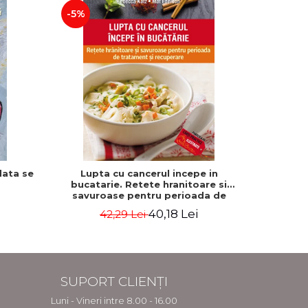
-5%
-25%
data se
Lupta cu cancerul incepe in
Previne 
bucatarie. Retete hranitoare si
medicinal
savuroase pentru perioada de
Editia a
tratament si recuperare - Rebecca
40,18 Lei
42,29 Lei
Katz, Mat Edelson
SUPORT CLIENȚI
Luni - Vineri intre 8.00 - 16.00