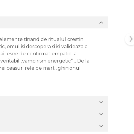
 elemente tinand de ritualul crestin,
, omul isi descopera si isi valideaza o
 mai lesne de confirmat empatic la
veritabil „vampirism energetic“… De la
rei ceasuri rele de marti, ghinionul