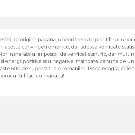
stitii de origine pagana, uneori trecute prin filtrul unor
 aceste convingeri empirice, dar adesea verificate statistic
r in inefabilul imposibil de verificat stiintific, dar mult
 energii pozitive sau negative, mai toate banuite de un 
ste 600 de superstitii ale romanilor! Pisica neagra, cele t
orocul ti-l faci cu mana ta!