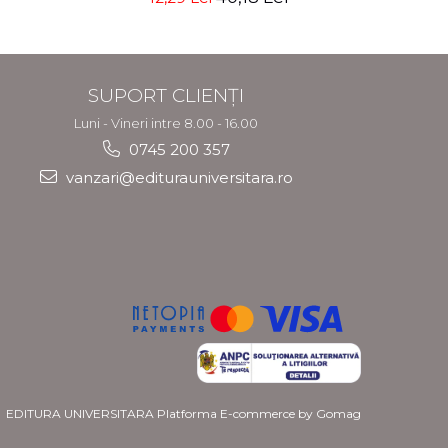
Katz, Mat Edelson
SUPORT CLIENȚI
Luni - Vineri intre 8.00 - 16.00
0745 200 357
vanzari@editurauniversitara.ro
EDITURA UNIVERSITARA
Platforma E-commerce by Gomag