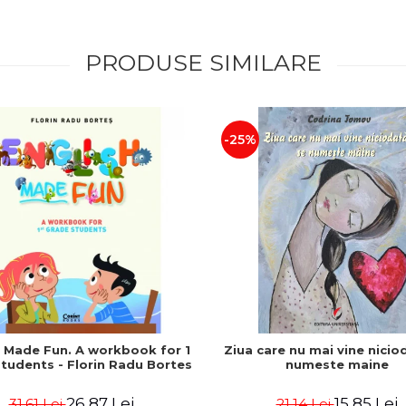
PRODUSE SIMILARE
-25%
h Made Fun. A workbook for 1
Ziua care nu mai vine nicio
tudents - Florin Radu Bortes
numeste maine
26,87 Lei
15,85 Lei
31,61 Lei
21,14 Lei