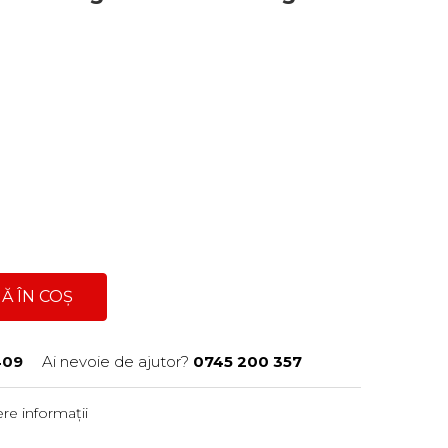
Ă ÎN COȘ
409
Ai nevoie de ajutor?
0745 200 357
re informații