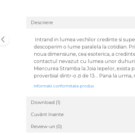
Descriere
Intrand in lumea vechilor credinte si super
descoperim o lume paralela la cotidian. Prin
noua dimensiune, cea esoterica, a credintelo
contactul nevazut cu lumea unor duhuri si
Miercurea Stramba la Joia Iepelor, exista pe
proverbial dintr-o zi de 13… Pana la urma, n
Informatii conformitate produs
Download (1)
Cuvânt înainte
Review-uri
(0)