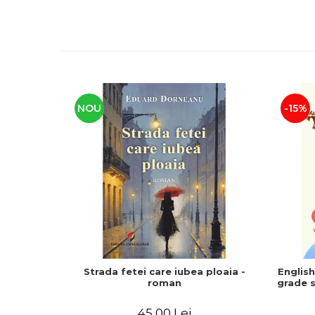
NOU
-15%
Strada fetei care iubea ploaia -
Englis
roman
grade s
45,00 Lei