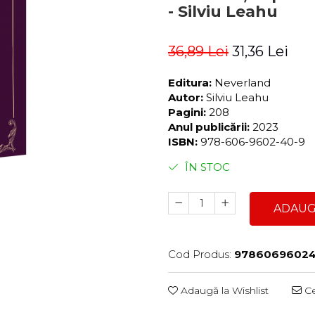
- Silviu Leahu
36,89 Lei
31,36 Lei
Editura:
Neverland
Autor:
Silviu Leahu
Pagini:
208
Anul publicării:
2023
ISBN:
978-606-9602-40-9
ÎN STOC
ADAUG
Cod Produs:
9786069602
Adaugă la Wishlist
Ce