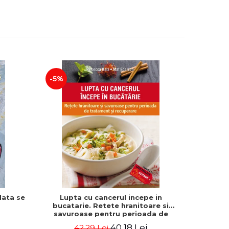
-5%
-25%
data se
Lupta cu cancerul incepe in
Previne 
bucatarie. Retete hranitoare si
medicinal
savuroase pentru perioada de
Editia a
tratament si recuperare - Rebecca
40,18 Lei
42,29 Lei