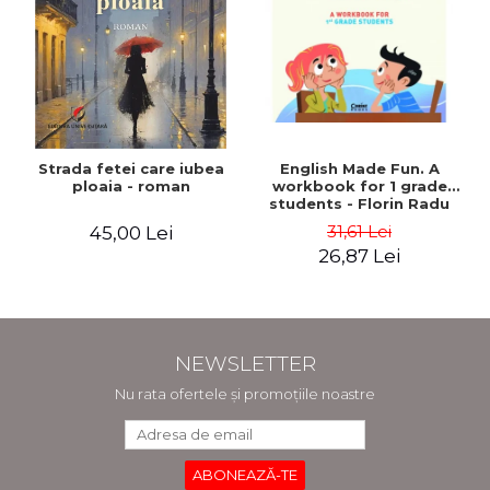
Strada fetei care iubea
English Made Fun. A
ploaia - roman
workbook for 1 grade
students - Florin Radu
Bortes
31,61 Lei
45,00 Lei
26,87 Lei
NEWSLETTER
Nu rata ofertele și promoțiile noastre