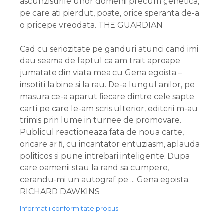
ascunzisurile unor domenii precum genetica,
pe care ati pierdut, poate, orice speranta de-a
o pricepe vreodata. THE GUARDIAN
Cad cu seriozitate pe ganduri atunci cand imi
dau seama de faptul ca am trait aproape
jumatate din viata mea cu Gena egoista –
insotiti la bine si la rau. De-a lungul anilor, pe
masura ce-a aparut ﬁecare dintre cele sapte
carti pe care le-am scris ulterior, editorii m-au
trimis prin lume in turnee de promovare.
Publicul reactioneaza fata de noua carte,
oricare ar ﬁ, cu incantator entuziasm, aplauda
politicos si pune intrebari inteligente. Dupa
care oamenii stau la rand sa cumpere,
cerandu-mi un autograf pe ... Gena egoista.
RICHARD DAWKINS
Informatii conformitate produs