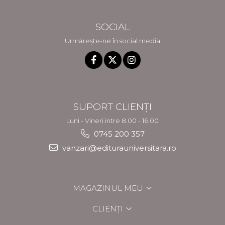
SOCIAL
Urmărește-ne în social media
SUPORT CLIENȚI
Luni - Vineri intre 8.00 - 16.00
0745 200 357
vanzari@editurauniversitara.ro
MAGAZINUL MEU
CLIENȚI