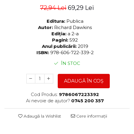
72,94 Lei
69,29 Lei
Editura:
Publica
Autor:
Richard Dawkins
Ediția:
a 2-a
Pagini:
592
Anul publicării:
2019
ISBN:
978-606-722-339-2
ÎN STOC
ADAUGĂ ÎN COȘ
Cod Produs:
9786067223392
Ai nevoie de ajutor?
0745 200 357
Adaugă la Wishlist
Cere informații