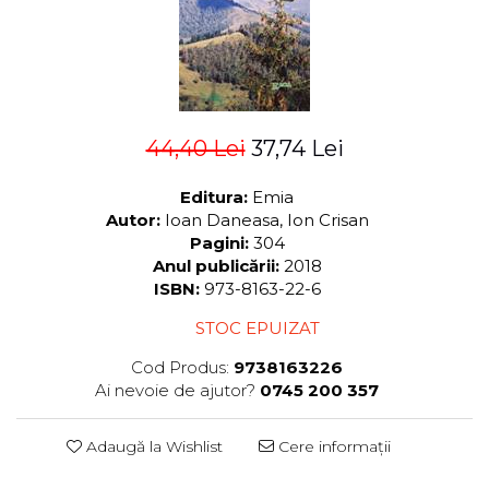
ADMINISTRATIVE
Cum Cumpăr
ȘTIINȚE ECONOMICE
Livrare
ȘTIINȚE EXACTE
Politica de Retur
EDUCAȚIE FIZICĂ ȘI SPORT
Formular de Retur
PREUNIVERSITARIA
44,40 Lei
37,74 Lei
Distribuitori
TIMP LIBER
ÎN CURS DE APARIȚIE
Editura:
Emia
NOUTĂȚI
Autor:
Ioan Daneasa, Ion Crisan
Pagini:
304
PACHETE DE STUDIU
Anul publicării:
2018
PROMOȚIILE LUNII
ISBN:
973-8163-22-6
ULTIMELE EXEMPLARE
STOC EPUIZAT
Cod Produs:
9738163226
Ai nevoie de ajutor?
0745 200 357
Adaugă la Wishlist
Cere informații