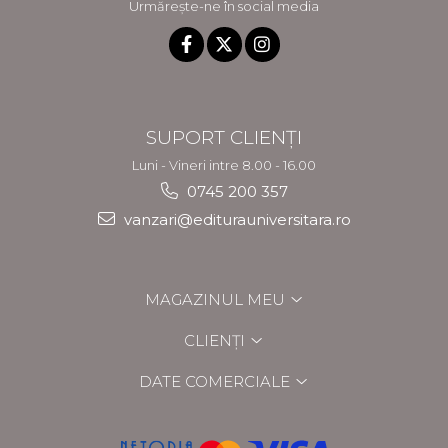
Urmărește-ne în social media
SUPORT CLIENȚI
Luni - Vineri intre 8.00 - 16.00
0745 200 357
vanzari@editurauniversitara.ro
MAGAZINUL MEU
CLIENȚI
DATE COMERCIALE