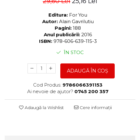
29,60 Lei
25,16 Lei
Editura:
For You
Autor:
Alain Gavrilutiu
Pagini:
188
Anul publicării:
2016
ISBN:
978-606-639-115-3
ÎN STOC
ADAUGĂ ÎN COȘ
Cod Produs:
9786066391153
Ai nevoie de ajutor?
0745 200 357
Adaugă la Wishlist
Cere informații