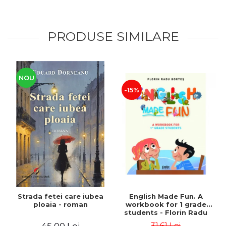
PRODUSE SIMILARE
NOU
-15%
Strada fetei care iubea
English Made Fun. A
ploaia - roman
workbook for 1 grade
students - Florin Radu
Bortes
31,61 Lei
45,00 Lei