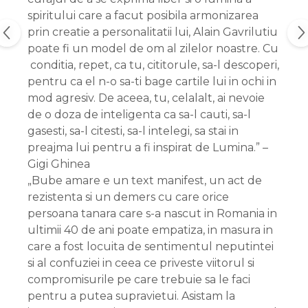
spiritului care a facut posibila armonizarea
prin creatie a personalitatii lui, Alain Gavrilutiu
poate fi un model de om al zilelor noastre. Cu
conditia, repet, ca tu, cititorule, sa-l descoperi,
pentru ca el n-o sa-ti bage cartile lui in ochi in
mod agresiv. De aceea, tu, celalalt, ai nevoie
de o doza de inteligenta ca sa-l cauti, sa-l
gasesti, sa-l citesti, sa-l intelegi, sa stai in
preajma lui pentru a fi inspirat de Lumina.” –
Gigi Ghinea
„Bube amare e un text manifest, un act de
rezistenta si un demers cu care orice
persoana tanara care s-a nascut in Romania in
ultimii 40 de ani poate empatiza, in masura in
care a fost locuita de sentimentul neputintei
si al confuziei in ceea ce priveste viitorul si
compromisurile pe care trebuie sa le faci
pentru a putea supravietui. Asistam la