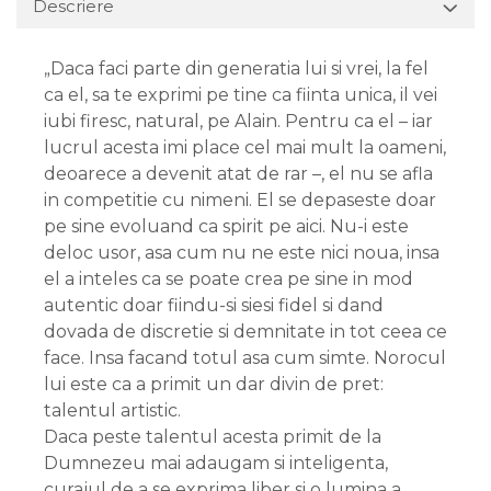
Descriere
„Daca faci parte din generatia lui si vrei, la fel
ca el, sa te exprimi pe tine ca fiinta unica, il vei
iubi firesc, natural, pe Alain. Pentru ca el – iar
lucrul acesta imi place cel mai mult la oameni,
deoarece a devenit atat de rar –, el nu se afla
in competitie cu nimeni. El se depaseste doar
pe sine evoluand ca spirit pe aici. Nu-i este
deloc usor, asa cum nu ne este nici noua, insa
el a inteles ca se poate crea pe sine in mod
autentic doar fiindu-si siesi fidel si dand
dovada de discretie si demnitate in tot ceea ce
face. Insa facand totul asa cum simte. Norocul
lui este ca a primit un dar divin de pret:
talentul artistic.
Daca peste talentul acesta primit de la
Dumnezeu mai adaugam si inteligenta,
curajul de a se exprima liber si o lumina a